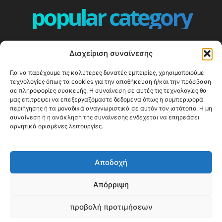
popular category
ΕΠΕΙΣΟΔΙΑ - EPISODES
401
Διαχείριση συναίνεσης
ΕΛΛΑΔΑ - GREECE
360
Για να παρέχουμε τις καλύτερες δυνατές εμπειρίες, χρησιμοποιούμε
ΕΥΡΩΠΗ
332
τεχνολογίες όπως τα cookies για την αποθήκευση ή/και την πρόσβαση
ΚΟΣΜΟΣ - WORLD
328
σε πληροφορίες συσκευής. Η συναίνεση σε αυτές τις τεχνολογίες θα
μας επιτρέψει να επεξεργαζόμαστε δεδομένα όπως η συμπεριφορά
Top10
303
περιήγησης ή τα μοναδικά αναγνωριστικά σε αυτόν τον ιστότοπο. Η μη
συναίνεση ή η ανάκληση της συναίνεσης ενδέχεται να επηρεάσει
Cool spots
294
αρνητικά ορισμένες λειτουργίες.
Press Release
250
ΝΗΣΙΑ
247
Αποδοχή
ΤΑΞΙΔΙΩΤΙΚΟΙ ΟΔΗΓΟΙ
215
Απόρριψη
προβολή προτιμήσεων
© Happy Traveller 2014-2025