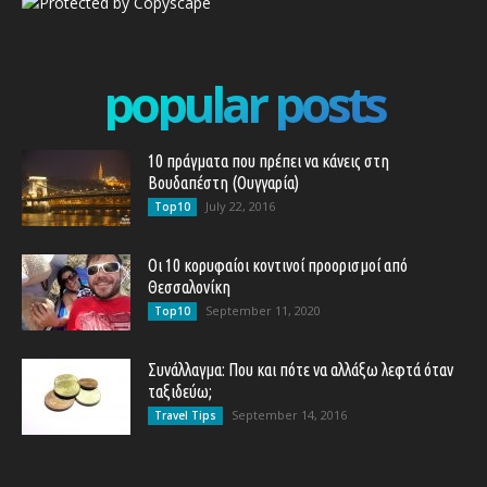
popular posts
10 πράγματα που πρέπει να κάνεις στη
Βουδαπέστη (Ουγγαρία)
July 22, 2016
Top10
Οι 10 κορυφαίοι κοντινοί προορισμοί από
Θεσσαλονίκη
September 11, 2020
Top10
Συνάλλαγμα: Που και πότε να αλλάξω λεφτά όταν
ταξιδεύω;
September 14, 2016
Travel Tips