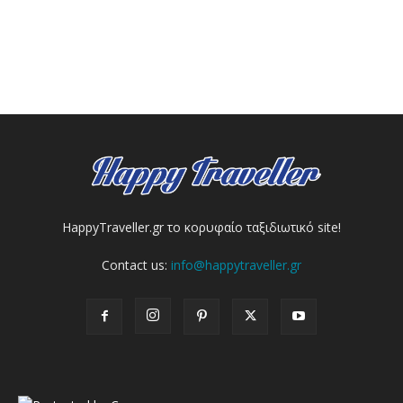
HappyTraveller.gr το κορυφαίο ταξιδιωτικό site!
Contact us:
info@happytraveller.gr