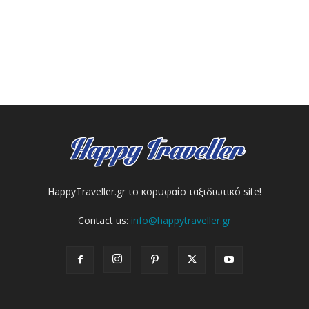
HappyTraveller.gr το κορυφαίο ταξιδιωτικό site!
Contact us:
info@happytraveller.gr