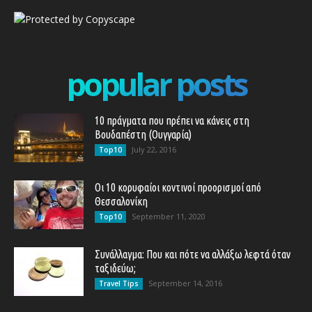
popular posts
10 πράγματα που πρέπει να κάνεις στη
Βουδαπέστη (Ουγγαρία)
July 22, 2016
Top10
Οι 10 κορυφαίοι κοντινοί προορισμοί από
Θεσσαλονίκη
September 11, 2020
Top10
Συνάλλαγμα: Που και πότε να αλλάξω λεφτά όταν
ταξιδεύω;
September 14, 2016
Travel Tips