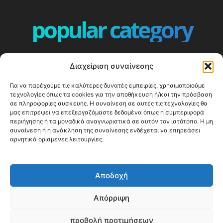
popular category
ΕΠΕΙΣΟΔΙΑ - EPISODES
401
Διαχείριση συναίνεσης
ΕΛΛΑΔΑ - GREECE
360
Για να παρέχουμε τις καλύτερες δυνατές εμπειρίες, χρησιμοποιούμε
ΕΥΡΩΠΗ
332
τεχνολογίες όπως τα cookies για την αποθήκευση ή/και την πρόσβαση
ΚΟΣΜΟΣ - WORLD
328
σε πληροφορίες συσκευής. Η συναίνεση σε αυτές τις τεχνολογίες θα
μας επιτρέψει να επεξεργαζόμαστε δεδομένα όπως η συμπεριφορά
Top10
303
περιήγησης ή τα μοναδικά αναγνωριστικά σε αυτόν τον ιστότοπο. Η μη
συναίνεση ή η ανάκληση της συναίνεσης ενδέχεται να επηρεάσει
Cool spots
294
αρνητικά ορισμένες λειτουργίες.
Press Release
250
ΝΗΣΙΑ
247
Αποδοχή
ΤΑΞΙΔΙΩΤΙΚΟΙ ΟΔΗΓΟΙ
215
Απόρριψη
προβολή προτιμήσεων
© Happy Traveller 2014-2025