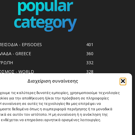
popular
category
ΠΕΙΣΟΔΙΑ - EPISODES
401
ΛΛΑΔΑ - GREECE
360
ΥΡΩΠΗ
332
ΟΣΜΟΣ - WORLD
328
op10
303
Διαχείριση συναίνεσης
ol spots
293
χουμε τις καλύτερες δυνατές εμπειρίες, χρησιμοποιούμε τεχνολογίες
okies για την αποθήκευση ή/και την πρόσβαση σε πληροφορίες
ess Release
250
 συναίνεση σε αυτές τις τεχνολογίες θα μας επιτρέψει να
ΗΣΙΑ
243
μαστε δεδομένα όπως η συμπεριφορά περιήγησης ή τα μοναδικά
ικά σε αυτόν τον ιστότοπο. Η μη συναίνεση ή η ανάκληση της
ΑΞΙΔΙΩΤΙΚΟΙ ΟΔΗΓΟΙ
215
 ενδέχεται να επηρεάσει αρνητικά ορισμένες λειτουργίες.