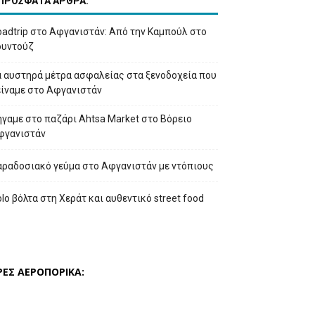
ΠΡΟΣΦΑΤΑ ΑΡΘΡΑ:
adtrip στο Αφγανιστάν: Από την Καμπούλ στο
ουντούζ
α αυστηρά μέτρα ασφαλείας στα ξενοδοχεία που
είναμε στο Αφγανιστάν
γαμε στο παζάρι Ahtsa Market στο Βόρειο
φγανιστάν
αραδοσιακό γεύμα στο Αφγανιστάν με ντόπιους
lo βόλτα στη Χεράτ και αυθεντικό street food
ΡΕΣ ΑΕΡΟΠΟΡΙΚΑ: