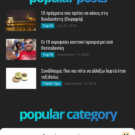
10 πράγματα που πρέπει να κάνεις στη
Βουδαπέστη (Ουγγαρία)
July 22, 2016
Top10
Οι 10 κορυφαίοι κοντινοί προορισμοί από
Θεσσαλονίκη
September 11, 2020
Top10
Συνάλλαγμα: Που και πότε να αλλάξω λεφτά όταν
ταξιδεύω;
September 14, 2016
Travel Tips
popular category
ΕΠΕΙΣΟΔΙΑ - EPISODES
401