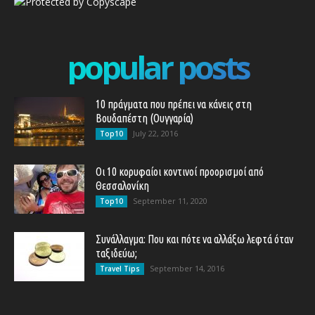
popular posts
10 πράγματα που πρέπει να κάνεις στη
Βουδαπέστη (Ουγγαρία)
July 22, 2016
Top10
Οι 10 κορυφαίοι κοντινοί προορισμοί από
Θεσσαλονίκη
September 11, 2020
Top10
Συνάλλαγμα: Που και πότε να αλλάξω λεφτά όταν
ταξιδεύω;
September 14, 2016
Travel Tips