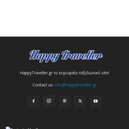
HappyTraveller.gr το κορυφαίο ταξιδιωτικό site!
Contact us:
info@happytraveller.gr