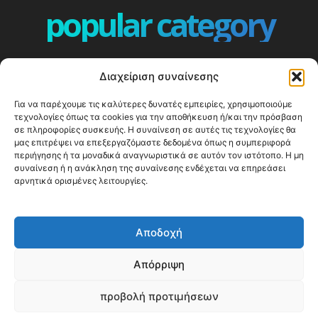
popular category
ΕΠΕΙΣΟΔΙΑ - EPISODES
401
Διαχείριση συναίνεσης
ΕΛΛΑΔΑ - GREECE
360
Για να παρέχουμε τις καλύτερες δυνατές εμπειρίες, χρησιμοποιούμε
ΕΥΡΩΠΗ
332
τεχνολογίες όπως τα cookies για την αποθήκευση ή/και την πρόσβαση
ΚΟΣΜΟΣ - WORLD
328
σε πληροφορίες συσκευής. Η συναίνεση σε αυτές τις τεχνολογίες θα
μας επιτρέψει να επεξεργαζόμαστε δεδομένα όπως η συμπεριφορά
Top10
303
περιήγησης ή τα μοναδικά αναγνωριστικά σε αυτόν τον ιστότοπο. Η μη
συναίνεση ή η ανάκληση της συναίνεσης ενδέχεται να επηρεάσει
Cool spots
294
αρνητικά ορισμένες λειτουργίες.
Press Release
250
ΝΗΣΙΑ
247
Αποδοχή
ΤΑΞΙΔΙΩΤΙΚΟΙ ΟΔΗΓΟΙ
215
Απόρριψη
προβολή προτιμήσεων
© Happy Traveller 2014-2025