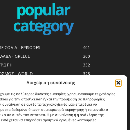
popular
category
ΠΕΙΣΟΔΙΑ - EPISODES
401
ΛΛΑΔΑ - GREECE
360
ΥΡΩΠΗ
332
ΟΣΜΟΣ - WORLD
328
op10
303
Διαχείριση συναίνεσης
ol spots
294
χουμε τις καλύτερες δυνατές εμπειρίες, χρησιμοποιούμε τεχνολογίες
okies για την αποθήκευση ή/και την πρόσβαση σε πληροφορίες
ess Release
250
 συναίνεση σε αυτές τις τεχνολογίες θα μας επιτρέψει να
ΗΣΙΑ
247
μαστε δεδομένα όπως η συμπεριφορά περιήγησης ή τα μοναδικά
ικά σε αυτόν τον ιστότοπο. Η μη συναίνεση ή η ανάκληση της
ΑΞΙΔΙΩΤΙΚΟΙ ΟΔΗΓΟΙ
215
 ενδέχεται να επηρεάσει αρνητικά ορισμένες λειτουργίες.