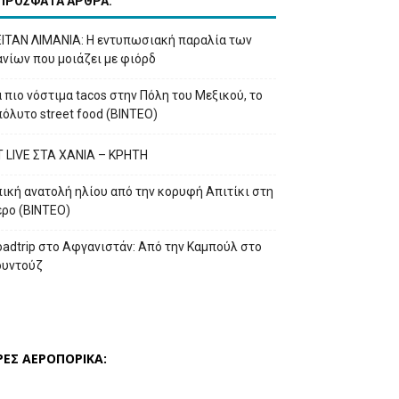
ΠΡΟΣΦΑΤΑ ΑΡΘΡΑ:
ΕΙΤΑΝ ΛΙΜΑΝΙΑ: Η εντυπωσιακή παραλία των
νίων που μοιάζει με φιόρδ
 πιο νόστιμα tacos στην Πόλη του Μεξικού, το
όλυτο street food (ΒΙΝΤΕΟ)
T LIVE ΣΤΑ ΧΑΝΙΑ – ΚΡΗΤΗ
ική ανατολή ηλίου από την κορυφή Απιτίκι στη
έρο (ΒΙΝΤΕΟ)
adtrip στο Αφγανιστάν: Από την Καμπούλ στο
ουντούζ
ΡΕΣ ΑΕΡΟΠΟΡΙΚΑ: