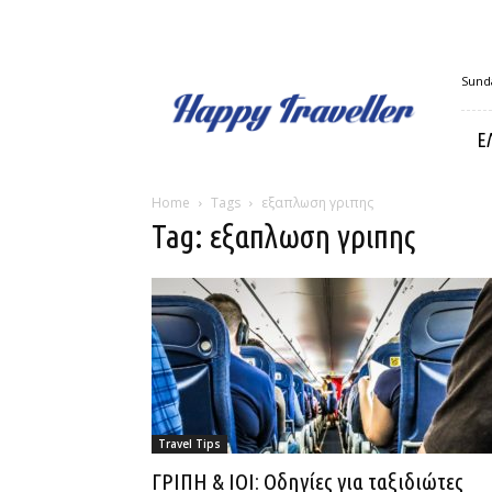
Happy
Sunda
Traveller
Ε
Home
Tags
εξαπλωση γριπης
Tag: εξαπλωση γριπης
Travel Tips
ΓΡΙΠΗ & ΙΟΙ: Οδηγίες για ταξιδιώτες