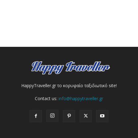
HappyTraveller.gr το κορυφαίο ταξιδιωτικό site!
Contact us:
info@happytraveller.gr