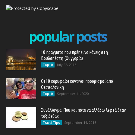
popular posts
10 πράγματα που πρέπει να κάνεις στη
Βουδαπέστη (Ουγγαρία)
July 22, 2016
Top10
Οι 10 κορυφαίοι κοντινοί προορισμοί από
Θεσσαλονίκη
September 11, 2020
Top10
Συνάλλαγμα: Που και πότε να αλλάξω λεφτά όταν
ταξιδεύω;
September 14, 2016
Travel Tips