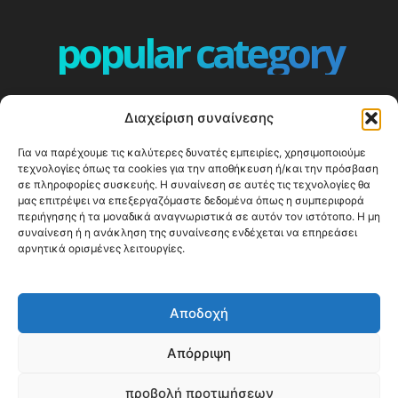
popular category
ΕΠΕΙΣΟΔΙΑ - EPISODES
401
Διαχείριση συναίνεσης
ΕΛΛΑΔΑ - GREECE
360
Για να παρέχουμε τις καλύτερες δυνατές εμπειρίες, χρησιμοποιούμε
ΕΥΡΩΠΗ
332
τεχνολογίες όπως τα cookies για την αποθήκευση ή/και την πρόσβαση
ΚΟΣΜΟΣ - WORLD
328
σε πληροφορίες συσκευής. Η συναίνεση σε αυτές τις τεχνολογίες θα
μας επιτρέψει να επεξεργαζόμαστε δεδομένα όπως η συμπεριφορά
Top10
303
περιήγησης ή τα μοναδικά αναγνωριστικά σε αυτόν τον ιστότοπο. Η μη
συναίνεση ή η ανάκληση της συναίνεσης ενδέχεται να επηρεάσει
Cool spots
294
αρνητικά ορισμένες λειτουργίες.
Press Release
250
ΝΗΣΙΑ
247
Αποδοχή
ΤΑΞΙΔΙΩΤΙΚΟΙ ΟΔΗΓΟΙ
215
Απόρριψη
προβολή προτιμήσεων
© Happy Traveller 2014-2025