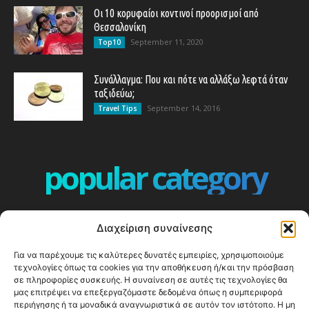
Οι 10 κορυφαίοι κοντινοί προορισμοί από
Θεσσαλονίκη
September 11, 2020
Top10
Συνάλλαγμα: Που και πότε να αλλάξω λεφτά όταν
ταξιδεύω;
September 14, 2016
Travel Tips
popular category
ΕΠΕΙΣΟΔΙΑ - EPISODES
401
Διαχείριση συναίνεσης
ΕΛΛΑΔΑ - GREECE
360
Για να παρέχουμε τις καλύτερες δυνατές εμπειρίες, χρησιμοποιούμε
ΕΥΡΩΠΗ
332
τεχνολογίες όπως τα cookies για την αποθήκευση ή/και την πρόσβαση
ΚΟΣΜΟΣ - WORLD
328
σε πληροφορίες συσκευής. Η συναίνεση σε αυτές τις τεχνολογίες θα
μας επιτρέψει να επεξεργαζόμαστε δεδομένα όπως η συμπεριφορά
Top10
303
περιήγησης ή τα μοναδικά αναγνωριστικά σε αυτόν τον ιστότοπο. Η μη