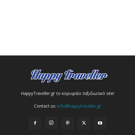
HappyTraveller.gr το κορυφαίο ταξιδιωτικό site!
Contact us:
info@happytraveller.gr