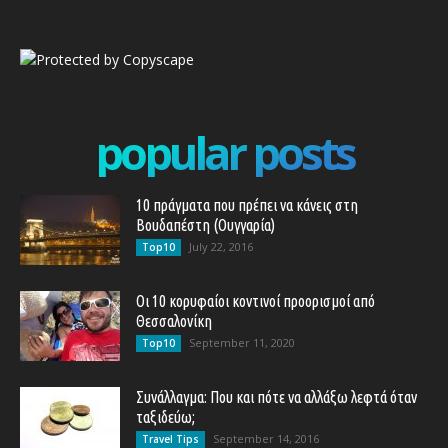
popular posts
10 πράγματα που πρέπει να κάνεις στη
Βουδαπέστη (Ουγγαρία)
July 22, 2016
Top10
Οι 10 κορυφαίοι κοντινοί προορισμοί από
Θεσσαλονίκη
September 11, 2020
Top10
Συνάλλαγμα: Που και πότε να αλλάξω λεφτά όταν
ταξιδεύω;
September 14, 2016
Travel Tips