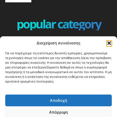
popular category
ΕΠΕΙΣΟΔΙΑ - EPISODES
401
Διαχείριση συναίνεσης
ΕΛΛΑΔΑ - GREECE
360
Για να παρέχουμε τις καλύτερες δυνατές εμπειρίες, χρησιμοποιούμε
ΕΥΡΩΠΗ
332
τεχνολογίες όπως τα cookies για την αποθήκευση ή/και την πρόσβαση
ΚΟΣΜΟΣ - WORLD
328
σε πληροφορίες συσκευής. Η συναίνεση σε αυτές τις τεχνολογίες θα
μας επιτρέψει να επεξεργαζόμαστε δεδομένα όπως η συμπεριφορά
Top10
303
περιήγησης ή τα μοναδικά αναγνωριστικά σε αυτόν τον ιστότοπο. Η μη
συναίνεση ή η ανάκληση της συναίνεσης ενδέχεται να επηρεάσει
Cool spots
294
αρνητικά ορισμένες λειτουργίες.
Press Release
250
ΝΗΣΙΑ
247
Αποδοχή
ΤΑΞΙΔΙΩΤΙΚΟΙ ΟΔΗΓΟΙ
215
Απόρριψη