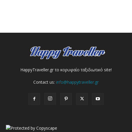
HappyTraveller.gr το κορυφαίο ταξιδιωτικό site!
Contact us:
info@happytraveller.gr