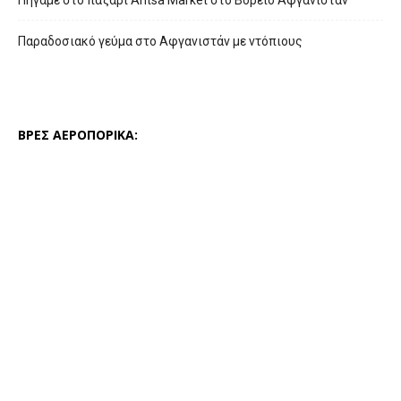
Πήγαμε στο παζάρι Ahtsa Market στο Βόρειο Αφγανιστάν
Παραδοσιακό γεύμα στο Αφγανιστάν με ντόπιους
ΒΡΕΣ ΑΕΡΟΠΟΡΙΚΑ: