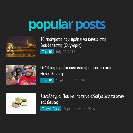
popular posts
10 πράγματα που πρέπει να κάνεις στη
Βουδαπέστη (Ουγγαρία)
July 22, 2016
Top10
Οι 10 κορυφαίοι κοντινοί προορισμοί από
Θεσσαλονίκη
September 11, 2020
Top10
Συνάλλαγμα: Που και πότε να αλλάξω λεφτά όταν
ταξιδεύω;
September 14, 2016
Travel Tips