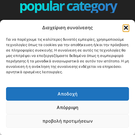
popular category
ΕΠΕΙΣΟΔΙΑ - EPISODES
401
Διαχείριση συναίνεσης
ΕΛΛΑΔΑ - GREECE
360
Για να παρέχουμε τις καλύτερες δυνατές εμπειρίες, χρησιμοποιούμε
ΕΥΡΩΠΗ
332
τεχνολογίες όπως τα cookies για την αποθήκευση ή/και την πρόσβαση
ΚΟΣΜΟΣ - WORLD
328
σε πληροφορίες συσκευής. Η συναίνεση σε αυτές τις τεχνολογίες θα
μας επιτρέψει να επεξεργαζόμαστε δεδομένα όπως η συμπεριφορά
Top10
303
περιήγησης ή τα μοναδικά αναγνωριστικά σε αυτόν τον ιστότοπο. Η μη
συναίνεση ή η ανάκληση της συναίνεσης ενδέχεται να επηρεάσει
Cool spots
293
αρνητικά ορισμένες λειτουργίες.
Press Release
250
ΝΗΣΙΑ
245
Αποδοχή
ΤΑΞΙΔΙΩΤΙΚΟΙ ΟΔΗΓΟΙ
215
Απόρριψη
προβολή προτιμήσεων
© Happy Traveller 2014-2025
WP2Social Auto Publish
Powered By :
XYZScripts.com