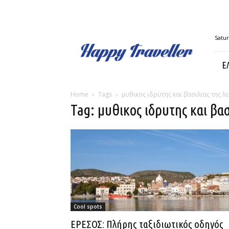
Happy
Satur
Traveller
Ε
Home
Tags
μυθικος ιδρυτης και βασιλιας της λ
Tag: μυθικος ιδρυτης και βα
Cool spots
ΕΡΕΣΟΣ: Πλήρης ταξιδιωτικός οδηγός