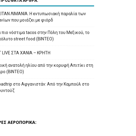
ΠΡΟΣΦΑΤΑ ΑΡΘΡΑ:
ΕΙΤΑΝ ΛΙΜΑΝΙΑ: Η εντυπωσιακή παραλία των
νίων που μοιάζει με φιόρδ
 πιο νόστιμα tacos στην Πόλη του Μεξικού, το
όλυτο street food (ΒΙΝΤΕΟ)
T LIVE ΣΤΑ ΧΑΝΙΑ – ΚΡΗΤΗ
ική ανατολή ηλίου από την κορυφή Απιτίκι στη
έρο (ΒΙΝΤΕΟ)
adtrip στο Αφγανιστάν: Από την Καμπούλ στο
ουντούζ
ΡΕΣ ΑΕΡΟΠΟΡΙΚΑ: