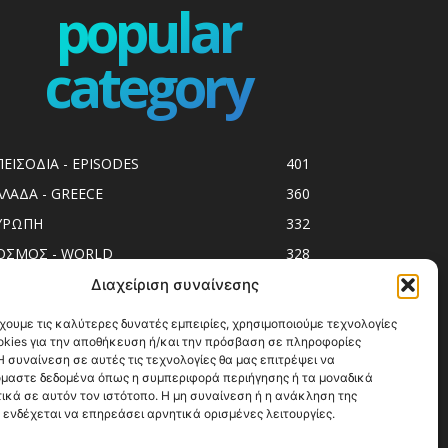
popular
category
ΠΕΙΣΟΔΙΑ - EPISODES
401
ΛΛΑΔΑ - GREECE
360
ΥΡΩΠΗ
332
ΟΣΜΟΣ - WORLD
328
op10
303
Διαχείριση συναίνεσης
ol spots
294
χουμε τις καλύτερες δυνατές εμπειρίες, χρησιμοποιούμε τεχνολογίες
okies για την αποθήκευση ή/και την πρόσβαση σε πληροφορίες
ess Release
250
 συναίνεση σε αυτές τις τεχνολογίες θα μας επιτρέψει να
ΗΣΙΑ
247
μαστε δεδομένα όπως η συμπεριφορά περιήγησης ή τα μοναδικά
ικά σε αυτόν τον ιστότοπο. Η μη συναίνεση ή η ανάκληση της
ΑΞΙΔΙΩΤΙΚΟΙ ΟΔΗΓΟΙ
215
 ενδέχεται να επηρεάσει αρνητικά ορισμένες λειτουργίες.