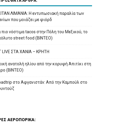
ΠΡΟΣΦΑΤΑ ΑΡΘΡΑ:
ΕΙΤΑΝ ΛΙΜΑΝΙΑ: Η εντυπωσιακή παραλία των
νίων που μοιάζει με φιόρδ
 πιο νόστιμα tacos στην Πόλη του Μεξικού, το
όλυτο street food (ΒΙΝΤΕΟ)
T LIVE ΣΤΑ ΧΑΝΙΑ – ΚΡΗΤΗ
ική ανατολή ηλίου από την κορυφή Απιτίκι στη
έρο (ΒΙΝΤΕΟ)
adtrip στο Αφγανιστάν: Από την Καμπούλ στο
ουντούζ
ΡΕΣ ΑΕΡΟΠΟΡΙΚΑ: