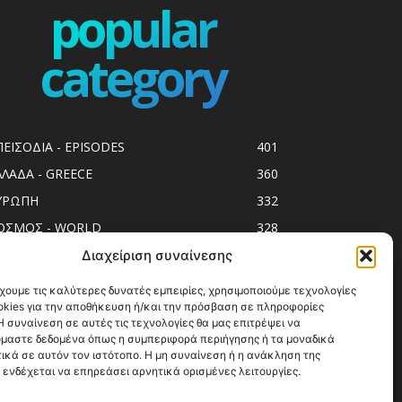
popular
category
ΠΕΙΣΟΔΙΑ - EPISODES
401
ΛΛΑΔΑ - GREECE
360
ΥΡΩΠΗ
332
ΟΣΜΟΣ - WORLD
328
op10
303
Διαχείριση συναίνεσης
ol spots
294
χουμε τις καλύτερες δυνατές εμπειρίες, χρησιμοποιούμε τεχνολογίες
okies για την αποθήκευση ή/και την πρόσβαση σε πληροφορίες
ess Release
250
 συναίνεση σε αυτές τις τεχνολογίες θα μας επιτρέψει να
ΗΣΙΑ
247
μαστε δεδομένα όπως η συμπεριφορά περιήγησης ή τα μοναδικά
ικά σε αυτόν τον ιστότοπο. Η μη συναίνεση ή η ανάκληση της
ΑΞΙΔΙΩΤΙΚΟΙ ΟΔΗΓΟΙ
215
 ενδέχεται να επηρεάσει αρνητικά ορισμένες λειτουργίες.