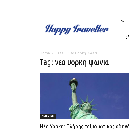
Happy
Satur
Traveller
Ε
Home
Tags
νεα υορκη ψωνια
Tag: νεα υορκη ψωνια
ΑΜΕΡΙΚΗ
Νέα Υόρκη: Πλήρης ταξιδιωτικός οδηγ