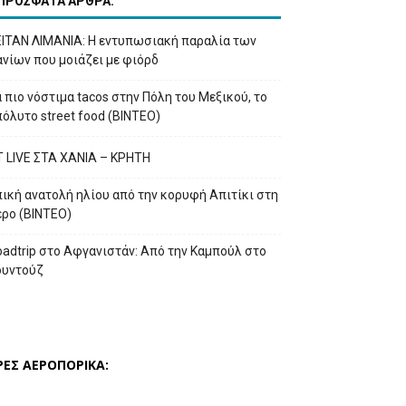
ΠΡΟΣΦΑΤΑ ΑΡΘΡΑ:
ΕΙΤΑΝ ΛΙΜΑΝΙΑ: Η εντυπωσιακή παραλία των
νίων που μοιάζει με φιόρδ
 πιο νόστιμα tacos στην Πόλη του Μεξικού, το
όλυτο street food (ΒΙΝΤΕΟ)
T LIVE ΣΤΑ ΧΑΝΙΑ – ΚΡΗΤΗ
ική ανατολή ηλίου από την κορυφή Απιτίκι στη
έρο (ΒΙΝΤΕΟ)
adtrip στο Αφγανιστάν: Από την Καμπούλ στο
ουντούζ
ΡΕΣ ΑΕΡΟΠΟΡΙΚΑ: