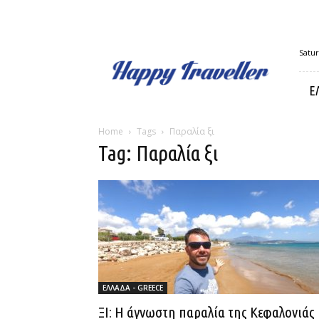
Happy
Satur
Traveller
Ε
Home
Tags
Παραλία ξι
Tag: Παραλία ξι
ΕΛΛΑΔΑ - GREECE
ΞΙ: Η άγνωστη παραλία της Κεφαλονιάς