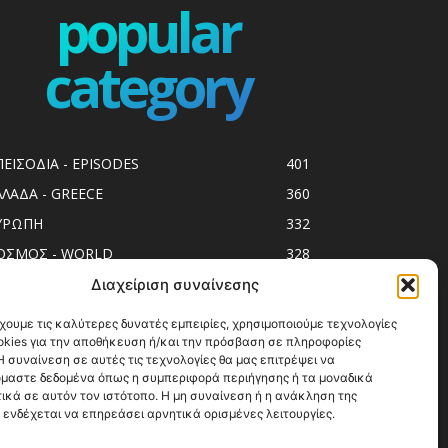
popular
category
ΠΕΙΣΟΔΙΑ - EPISODES
401
ΛΛΑΔΑ - GREECE
360
ΥΡΩΠΗ
332
ΟΣΜΟΣ - WORLD
328
op10
303
Διαχείριση συναίνεσης
ol spots
294
χουμε τις καλύτερες δυνατές εμπειρίες, χρησιμοποιούμε τεχνολογίες
okies για την αποθήκευση ή/και την πρόσβαση σε πληροφορίες
ess Release
250
 συναίνεση σε αυτές τις τεχνολογίες θα μας επιτρέψει να
ΗΣΙΑ
247
μαστε δεδομένα όπως η συμπεριφορά περιήγησης ή τα μοναδικά
ικά σε αυτόν τον ιστότοπο. Η μη συναίνεση ή η ανάκληση της
ΑΞΙΔΙΩΤΙΚΟΙ ΟΔΗΓΟΙ
215
 ενδέχεται να επηρεάσει αρνητικά ορισμένες λειτουργίες.