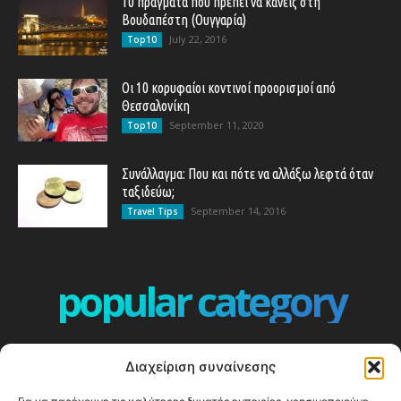
10 πράγματα που πρέπει να κάνεις στη
Βουδαπέστη (Ουγγαρία)
July 22, 2016
Top10
Οι 10 κορυφαίοι κοντινοί προορισμοί από
Θεσσαλονίκη
September 11, 2020
Top10
Συνάλλαγμα: Που και πότε να αλλάξω λεφτά όταν
ταξιδεύω;
September 14, 2016
Travel Tips
popular category
ΕΠΕΙΣΟΔΙΑ - EPISODES
401
Διαχείριση συναίνεσης
ΕΛΛΑΔΑ - GREECE
360