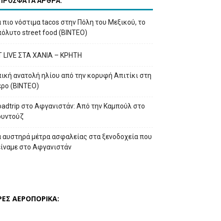
ΠΡΟΣΦΑΤΑ ΑΡΘΡΑ:
 πιο νόστιμα tacos στην Πόλη του Μεξικού, το
όλυτο street food (ΒΙΝΤΕΟ)
T LIVE ΣΤΑ ΧΑΝΙΑ – ΚΡΗΤΗ
ική ανατολή ηλίου από την κορυφή Απιτίκι στη
έρο (ΒΙΝΤΕΟ)
adtrip στο Αφγανιστάν: Από την Καμπούλ στο
ουντούζ
α αυστηρά μέτρα ασφαλείας στα ξενοδοχεία που
είναμε στο Αφγανιστάν
ΡΕΣ ΑΕΡΟΠΟΡΙΚΑ: