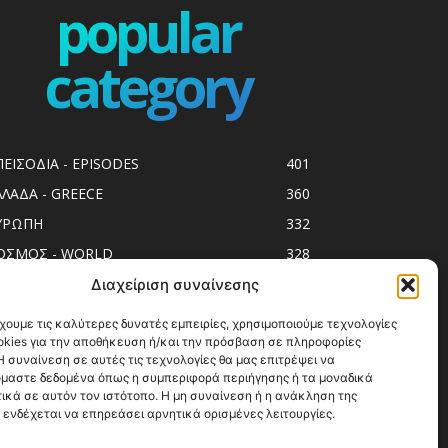
popular
category
ΠΕΙΣΟΔΙΑ - EPISODES
401
ΛΛΑΔΑ - GREECE
360
ΥΡΩΠΗ
332
ΟΣΜΟΣ - WORLD
328
op10
303
Διαχείριση συναίνεσης
ol spots
293
χουμε τις καλύτερες δυνατές εμπειρίες, χρησιμοποιούμε τεχνολογίες
okies για την αποθήκευση ή/και την πρόσβαση σε πληροφορίες
ess Release
250
 συναίνεση σε αυτές τις τεχνολογίες θα μας επιτρέψει να
ΗΣΙΑ
246
μαστε δεδομένα όπως η συμπεριφορά περιήγησης ή τα μοναδικά
ικά σε αυτόν τον ιστότοπο. Η μη συναίνεση ή η ανάκληση της
ΑΞΙΔΙΩΤΙΚΟΙ ΟΔΗΓΟΙ
215
 ενδέχεται να επηρεάσει αρνητικά ορισμένες λειτουργίες.