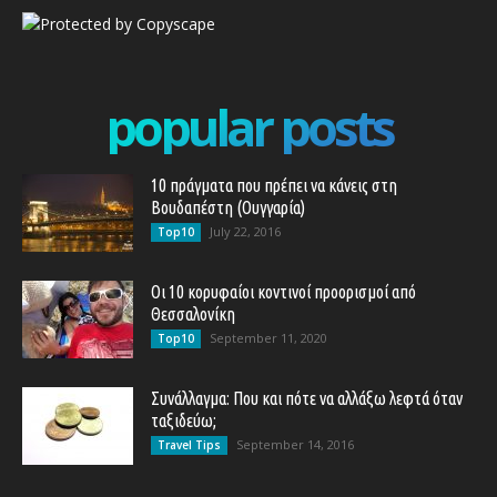
popular posts
10 πράγματα που πρέπει να κάνεις στη
Βουδαπέστη (Ουγγαρία)
July 22, 2016
Top10
Οι 10 κορυφαίοι κοντινοί προορισμοί από
Θεσσαλονίκη
September 11, 2020
Top10
Συνάλλαγμα: Που και πότε να αλλάξω λεφτά όταν
ταξιδεύω;
September 14, 2016
Travel Tips