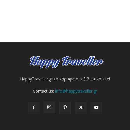
HappyTraveller.gr το κορυφαίο ταξιδιωτικό site!
Contact us:
info@happytraveller.gr