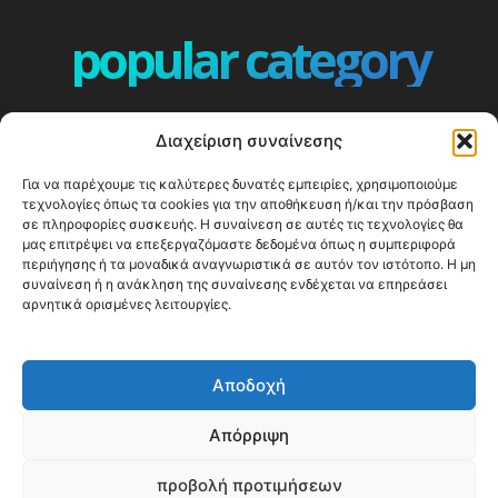
popular category
ΕΠΕΙΣΟΔΙΑ - EPISODES
401
Διαχείριση συναίνεσης
ΕΛΛΑΔΑ - GREECE
360
Για να παρέχουμε τις καλύτερες δυνατές εμπειρίες, χρησιμοποιούμε
ΕΥΡΩΠΗ
332
τεχνολογίες όπως τα cookies για την αποθήκευση ή/και την πρόσβαση
ΚΟΣΜΟΣ - WORLD
328
σε πληροφορίες συσκευής. Η συναίνεση σε αυτές τις τεχνολογίες θα
μας επιτρέψει να επεξεργαζόμαστε δεδομένα όπως η συμπεριφορά
Top10
303
περιήγησης ή τα μοναδικά αναγνωριστικά σε αυτόν τον ιστότοπο. Η μη
συναίνεση ή η ανάκληση της συναίνεσης ενδέχεται να επηρεάσει
Cool spots
293
αρνητικά ορισμένες λειτουργίες.
Press Release
250
ΝΗΣΙΑ
246
Αποδοχή
ΤΑΞΙΔΙΩΤΙΚΟΙ ΟΔΗΓΟΙ
215
Απόρριψη
προβολή προτιμήσεων
© Happy Traveller 2014-2025