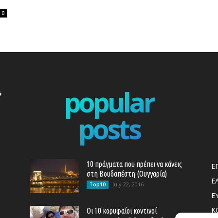
0
popular
posts
10 πράγματα που πρέπει να κάνεις
Ε
στη Βουδαπέστη (Ουγγαρία)
Ε
July 22, 2016
Top10
Ε
Κ
Οι 10 κορυφαίοι κοντινοί