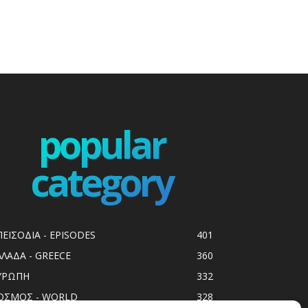
popular
category
ΠΕΙΣΟΔΙΑ - EPISODES
401
ΛΛΑΔΑ - GREECE
360
ΥΡΩΠΗ
332
ΟΣΜΟΣ - WORLD
328