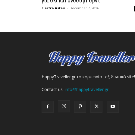
για σκι και σνόουμπορντ
Electra Asteri
-
December 7, 2016
HappyTraveller.gr το κορυφαίο ταξιδιωτικό site!
Contact us:
info@happytraveller.gr