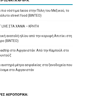
ΠΡΟΣΦΑΤΑ ΑΡΘΡΑ:
 πιο νόστιμα tacos στην Πόλη του Μεξικού, το
όλυτο street food (ΒΙΝΤΕΟ)
T LIVE ΣΤΑ ΧΑΝΙΑ – ΚΡΗΤΗ
ική ανατολή ηλίου από την κορυφή Απιτίκι στη
έρο (ΒΙΝΤΕΟ)
adtrip στο Αφγανιστάν: Από την Καμπούλ στο
ουντούζ
α αυστηρά μέτρα ασφαλείας στα ξενοδοχεία που
είναμε στο Αφγανιστάν
ΡΕΣ ΑΕΡΟΠΟΡΙΚΑ: