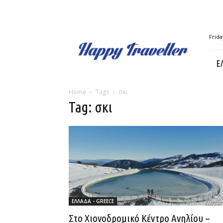
Happy
Frida
Traveller
Ε
Home
Tags
σκι
Tag: σκι
ΕΛΛΑΔΑ - GREECE
Στο Χιονοδρομικό Κέντρο Ανηλίου –