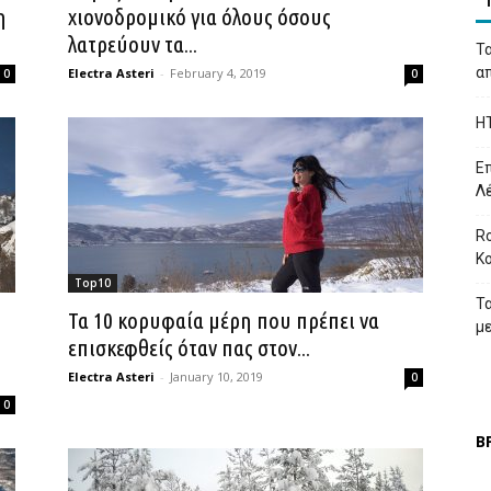
η
χιονοδρομικό για όλους όσους
λατρεύουν τα...
Τα
απ
Electra Asteri
-
February 4, 2019
0
0
H
Επ
Λ
Ro
Κ
Top10
Τ
Τα 10 κορυφαία μέρη που πρέπει να
μ
επισκεφθείς όταν πας στον...
Electra Asteri
-
January 10, 2019
0
0
Β