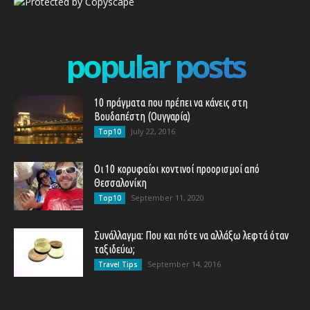
popular posts
10 πράγματα που πρέπει να κάνεις στη
Βουδαπέστη (Ουγγαρία)
July 22, 2016
Top10
Οι 10 κορυφαίοι κοντινοί προορισμοί από
Θεσσαλονίκη
September 11, 2020
Top10
Συνάλλαγμα: Που και πότε να αλλάξω λεφτά όταν
ταξιδεύω;
September 14, 2016
Travel Tips