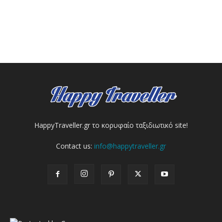
HappyTraveller.gr το κορυφαίο ταξιδιωτικό site!
Contact us:
info@happytraveller.gr