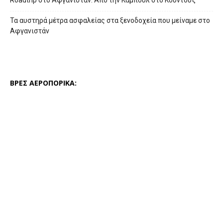
Roadtrip στο Αφγανιστάν: Από την Καμπούλ στο Κουντούζ
Τα αυστηρά μέτρα ασφαλείας στα ξενοδοχεία που μείναμε στο
Αφγανιστάν
ΒΡΕΣ ΑΕΡΟΠΟΡΙΚΑ: