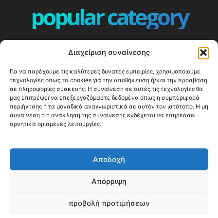
popular category
ΕΠΕΙΣΟΔΙΑ - EPISODES
401
Διαχείριση συναίνεσης
ΕΛΛΑΔΑ - GREECE
360
Για να παρέχουμε τις καλύτερες δυνατές εμπειρίες, χρησιμοποιούμε
ΕΥΡΩΠΗ
332
τεχνολογίες όπως τα cookies για την αποθήκευση ή/και την πρόσβαση
ΚΟΣΜΟΣ - WORLD
328
σε πληροφορίες συσκευής. Η συναίνεση σε αυτές τις τεχνολογίες θα
μας επιτρέψει να επεξεργαζόμαστε δεδομένα όπως η συμπεριφορά
Top10
303
περιήγησης ή τα μοναδικά αναγνωριστικά σε αυτόν τον ιστότοπο. Η μη
συναίνεση ή η ανάκληση της συναίνεσης ενδέχεται να επηρεάσει
Cool spots
293
αρνητικά ορισμένες λειτουργίες.
Press Release
250
ΝΗΣΙΑ
246
Αποδοχή
ΤΑΞΙΔΙΩΤΙΚΟΙ ΟΔΗΓΟΙ
215
Απόρριψη
προβολή προτιμήσεων
© Happy Traveller 2014-2025