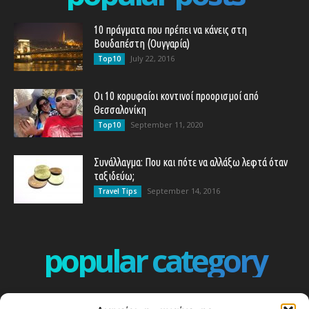
10 πράγματα που πρέπει να κάνεις στη
Βουδαπέστη (Ουγγαρία)
July 22, 2016
Top10
Οι 10 κορυφαίοι κοντινοί προορισμοί από
Θεσσαλονίκη
September 11, 2020
Top10
Συνάλλαγμα: Που και πότε να αλλάξω λεφτά όταν
ταξιδεύω;
September 14, 2016
Travel Tips
popular category
ΕΠΕΙΣΟΔΙΑ - EPISODES
401