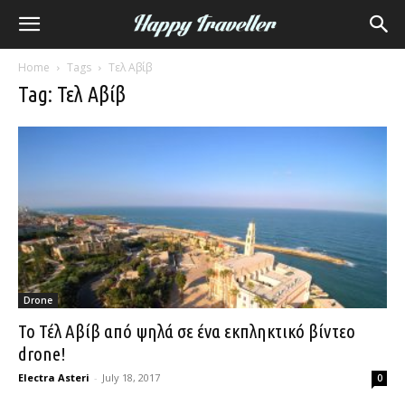
Home
Tags
Τελ Αβίβ
Tag: Τελ Αβίβ
Drone
Το Τέλ Αβίβ από ψηλά σε ένα εκπληκτικό βίντεο
drone!
Electra Asteri
-
July 18, 2017
0