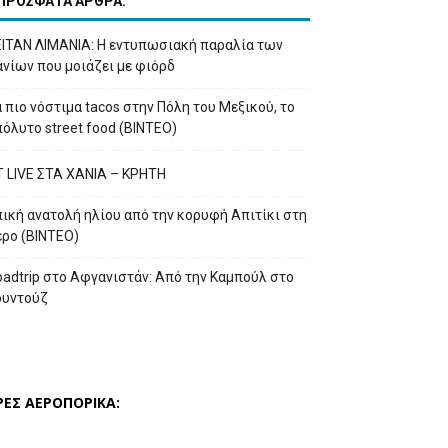
ΠΡΟΣΦΑΤΑ ΑΡΘΡΑ:
ΕΙΤΑΝ ΛΙΜΑΝΙΑ: Η εντυπωσιακή παραλία των
νίων που μοιάζει με φιόρδ
 πιο νόστιμα tacos στην Πόλη του Μεξικού, το
όλυτο street food (ΒΙΝΤΕΟ)
T LIVE ΣΤΑ ΧΑΝΙΑ – ΚΡΗΤΗ
ική ανατολή ηλίου από την κορυφή Απιτίκι στη
έρο (ΒΙΝΤΕΟ)
adtrip στο Αφγανιστάν: Από την Καμπούλ στο
ουντούζ
ΡΕΣ ΑΕΡΟΠΟΡΙΚΑ: