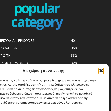
popular
category
ΠΕΙΣΟΔΙΑ - EPISODES
401
ΛΛΑΔΑ - GREECE
360
ΥΡΩΠΗ
332
ΟΣΜΟΣ - WORLD
328
op10
303
Διαχείριση συναίνεσης
ol spots
294
χουμε τις καλύτερες δυνατές εμπειρίες, χρησιμοποιούμε τεχνολογίες
okies για την αποθήκευση ή/και την πρόσβαση σε πληροφορίες
ess Release
250
 συναίνεση σε αυτές τις τεχνολογίες θα μας επιτρέψει να
ΗΣΙΑ
247
μαστε δεδομένα όπως η συμπεριφορά περιήγησης ή τα μοναδικά
ικά σε αυτόν τον ιστότοπο. Η μη συναίνεση ή η ανάκληση της
ΑΞΙΔΙΩΤΙΚΟΙ ΟΔΗΓΟΙ
215
 ενδέχεται να επηρεάσει αρνητικά ορισμένες λειτουργίες.