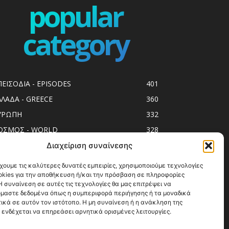
popular
category
ΠΕΙΣΟΔΙΑ - EPISODES
401
ΛΛΑΔΑ - GREECE
360
ΥΡΩΠΗ
332
ΟΣΜΟΣ - WORLD
328
op10
303
Διαχείριση συναίνεσης
ol spots
293
χουμε τις καλύτερες δυνατές εμπειρίες, χρησιμοποιούμε τεχνολογίες
okies για την αποθήκευση ή/και την πρόσβαση σε πληροφορίες
ess Release
250
 συναίνεση σε αυτές τις τεχνολογίες θα μας επιτρέψει να
ΗΣΙΑ
246
μαστε δεδομένα όπως η συμπεριφορά περιήγησης ή τα μοναδικά
ικά σε αυτόν τον ιστότοπο. Η μη συναίνεση ή η ανάκληση της
ΑΞΙΔΙΩΤΙΚΟΙ ΟΔΗΓΟΙ
215
 ενδέχεται να επηρεάσει αρνητικά ορισμένες λειτουργίες.