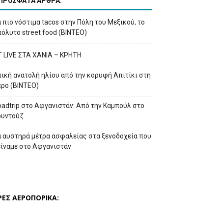
ΠΡΟΣΦΑΤΑ ΑΡΘΡΑ:
 πιο νόστιμα tacos στην Πόλη του Μεξικού, το
όλυτο street food (ΒΙΝΤΕΟ)
T LIVE ΣΤΑ ΧΑΝΙΑ – ΚΡΗΤΗ
ική ανατολή ηλίου από την κορυφή Απιτίκι στη
έρο (ΒΙΝΤΕΟ)
adtrip στο Αφγανιστάν: Από την Καμπούλ στο
ουντούζ
α αυστηρά μέτρα ασφαλείας στα ξενοδοχεία που
είναμε στο Αφγανιστάν
ΡΕΣ ΑΕΡΟΠΟΡΙΚΑ: