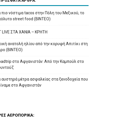
ΠΡΟΣΦΑΤΑ ΑΡΘΡΑ:
 πιο νόστιμα tacos στην Πόλη του Μεξικού, το
όλυτο street food (ΒΙΝΤΕΟ)
T LIVE ΣΤΑ ΧΑΝΙΑ – ΚΡΗΤΗ
ική ανατολή ηλίου από την κορυφή Απιτίκι στη
έρο (ΒΙΝΤΕΟ)
adtrip στο Αφγανιστάν: Από την Καμπούλ στο
ουντούζ
α αυστηρά μέτρα ασφαλείας στα ξενοδοχεία που
είναμε στο Αφγανιστάν
ΡΕΣ ΑΕΡΟΠΟΡΙΚΑ: