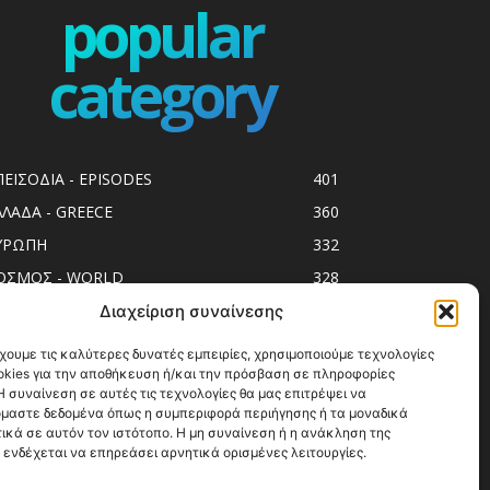
popular
category
ΠΕΙΣΟΔΙΑ - EPISODES
401
ΛΛΑΔΑ - GREECE
360
ΥΡΩΠΗ
332
ΟΣΜΟΣ - WORLD
328
op10
303
Διαχείριση συναίνεσης
ol spots
293
χουμε τις καλύτερες δυνατές εμπειρίες, χρησιμοποιούμε τεχνολογίες
okies για την αποθήκευση ή/και την πρόσβαση σε πληροφορίες
ess Release
250
 συναίνεση σε αυτές τις τεχνολογίες θα μας επιτρέψει να
ΗΣΙΑ
246
μαστε δεδομένα όπως η συμπεριφορά περιήγησης ή τα μοναδικά
ικά σε αυτόν τον ιστότοπο. Η μη συναίνεση ή η ανάκληση της
ΑΞΙΔΙΩΤΙΚΟΙ ΟΔΗΓΟΙ
215
 ενδέχεται να επηρεάσει αρνητικά ορισμένες λειτουργίες.