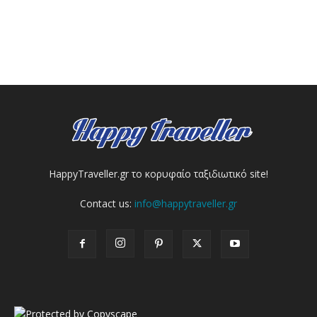
HappyTraveller.gr το κορυφαίο ταξιδιωτικό site!
Contact us:
info@happytraveller.gr