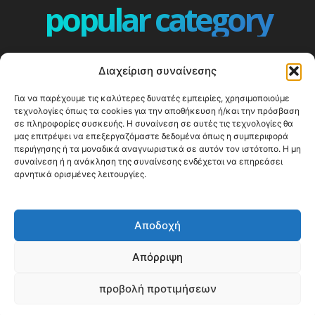
popular category
ΕΠΕΙΣΟΔΙΑ - EPISODES
401
Διαχείριση συναίνεσης
ΕΛΛΑΔΑ - GREECE
359
Για να παρέχουμε τις καλύτερες δυνατές εμπειρίες, χρησιμοποιούμε
ΕΥΡΩΠΗ
332
τεχνολογίες όπως τα cookies για την αποθήκευση ή/και την πρόσβαση
ΚΟΣΜΟΣ - WORLD
328
σε πληροφορίες συσκευής. Η συναίνεση σε αυτές τις τεχνολογίες θα
μας επιτρέψει να επεξεργαζόμαστε δεδομένα όπως η συμπεριφορά
Top10
303
περιήγησης ή τα μοναδικά αναγνωριστικά σε αυτόν τον ιστότοπο. Η μη
συναίνεση ή η ανάκληση της συναίνεσης ενδέχεται να επηρεάσει
Cool spots
293
αρνητικά ορισμένες λειτουργίες.
Press Release
250
ΝΗΣΙΑ
243
Αποδοχή
ΤΑΞΙΔΙΩΤΙΚΟΙ ΟΔΗΓΟΙ
215
Απόρριψη
προβολή προτιμήσεων
© Happy Traveller 2014-2025
WP2Social Auto Publish
Powered By :
XYZScripts.com