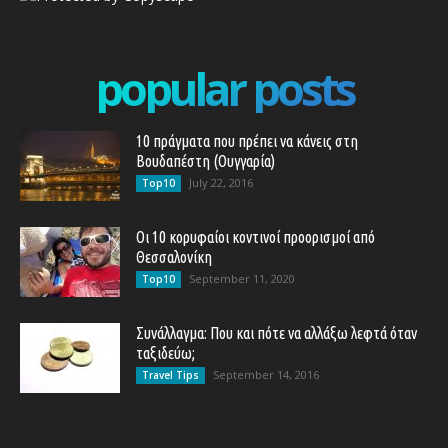
popular posts
10 πράγματα που πρέπει να κάνεις στη
Βουδαπέστη (Ουγγαρία)
July 22, 2016
Top10
Οι 10 κορυφαίοι κοντινοί προορισμοί από
Θεσσαλονίκη
September 11, 2020
Top10
Συνάλλαγμα: Που και πότε να αλλάξω λεφτά όταν
ταξιδεύω;
September 14, 2016
Travel Tips