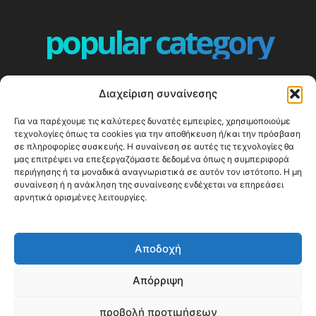
popular category
ΕΠΕΙΣΟΔΙΑ - EPISODES
401
Διαχείριση συναίνεσης
ΕΛΛΑΔΑ - GREECE
360
Για να παρέχουμε τις καλύτερες δυνατές εμπειρίες, χρησιμοποιούμε
ΕΥΡΩΠΗ
332
τεχνολογίες όπως τα cookies για την αποθήκευση ή/και την πρόσβαση
ΚΟΣΜΟΣ - WORLD
328
σε πληροφορίες συσκευής. Η συναίνεση σε αυτές τις τεχνολογίες θα
μας επιτρέψει να επεξεργαζόμαστε δεδομένα όπως η συμπεριφορά
Top10
303
περιήγησης ή τα μοναδικά αναγνωριστικά σε αυτόν τον ιστότοπο. Η μη
συναίνεση ή η ανάκληση της συναίνεσης ενδέχεται να επηρεάσει
Cool spots
294
αρνητικά ορισμένες λειτουργίες.
Press Release
250
ΝΗΣΙΑ
247
Αποδοχή
ΤΑΞΙΔΙΩΤΙΚΟΙ ΟΔΗΓΟΙ
215
Απόρριψη
προβολή προτιμήσεων
© Happy Traveller 2014-2025