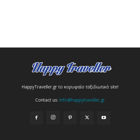
HappyTraveller.gr το κορυφαίο ταξιδιωτικό site!
Contact us:
info@happytraveller.gr