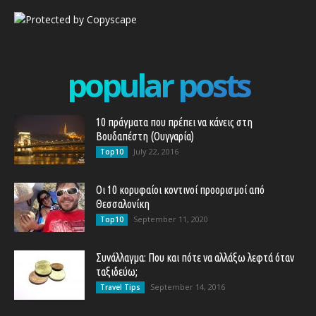
popular posts
10 πράγματα που πρέπει να κάνεις στη
Βουδαπέστη (Ουγγαρία)
July 22, 2016
Top10
Οι 10 κορυφαίοι κοντινοί προορισμοί από
Θεσσαλονίκη
September 11, 2020
Top10
Συνάλλαγμα: Που και πότε να αλλάξω λεφτά όταν
ταξιδεύω;
September 14, 2016
Travel Tips