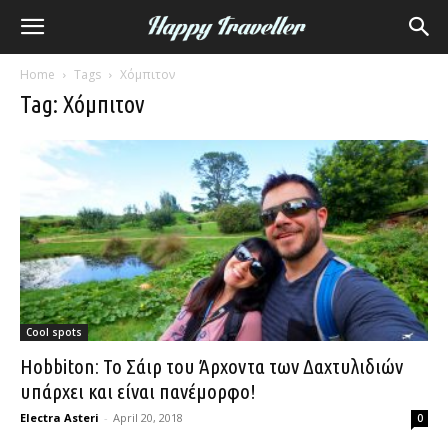
Home
Tags
Χόμπιτον
Tag: Χόμπιτον
Cool spots
Hobbiton: Το Σάιρ του Άρχοντα των Δαχτυλιδιών
υπάρχει και είναι πανέμορφο!
Electra Asteri
-
April 20, 2018
0