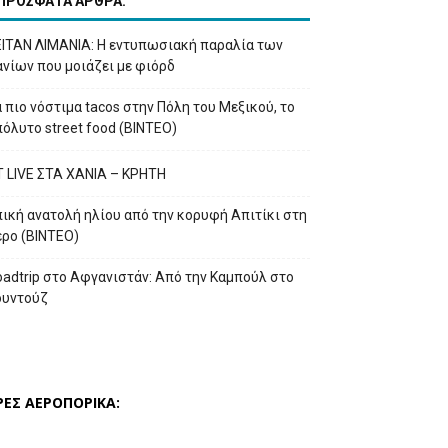
ΠΡΟΣΦΑΤΑ ΑΡΘΡΑ:
ΕΙΤΑΝ ΛΙΜΑΝΙΑ: Η εντυπωσιακή παραλία των
νίων που μοιάζει με φιόρδ
 πιο νόστιμα tacos στην Πόλη του Μεξικού, το
όλυτο street food (ΒΙΝΤΕΟ)
T LIVE ΣΤΑ ΧΑΝΙΑ – ΚΡΗΤΗ
ική ανατολή ηλίου από την κορυφή Απιτίκι στη
έρο (ΒΙΝΤΕΟ)
adtrip στο Αφγανιστάν: Από την Καμπούλ στο
ουντούζ
ΡΕΣ ΑΕΡΟΠΟΡΙΚΑ: