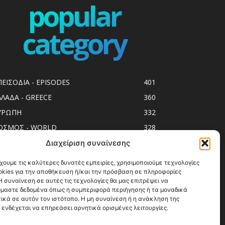
popular
category
ΠΕΙΣΟΔΙΑ - EPISODES
401
ΛΛΑΔΑ - GREECE
360
ΥΡΩΠΗ
332
ΟΣΜΟΣ - WORLD
328
op10
303
Διαχείριση συναίνεσης
ol spots
294
χουμε τις καλύτερες δυνατές εμπειρίες, χρησιμοποιούμε τεχνολογίες
okies για την αποθήκευση ή/και την πρόσβαση σε πληροφορίες
ess Release
250
 συναίνεση σε αυτές τις τεχνολογίες θα μας επιτρέψει να
ΗΣΙΑ
247
μαστε δεδομένα όπως η συμπεριφορά περιήγησης ή τα μοναδικά
ικά σε αυτόν τον ιστότοπο. Η μη συναίνεση ή η ανάκληση της
ΑΞΙΔΙΩΤΙΚΟΙ ΟΔΗΓΟΙ
215
 ενδέχεται να επηρεάσει αρνητικά ορισμένες λειτουργίες.