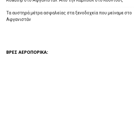
Roadtrip στο Αφγανιστάν: Από την Καμπούλ στο Κουντούζ
Τα αυστηρά μέτρα ασφαλείας στα ξενοδοχεία που μείναμε στο
Αφγανιστάν
ΒΡΕΣ ΑΕΡΟΠΟΡΙΚΑ: