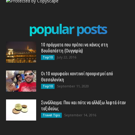
popular posts
10 πράγματα που πρέπει να κάνεις στη
Βουδαπέστη (Ουγγαρία)
July 22, 2016
Top10
Οι 10 κορυφαίοι κοντινοί προορισμοί από
Θεσσαλονίκη
September 11, 2020
Top10
Συνάλλαγμα: Που και πότε να αλλάξω λεφτά όταν
ταξιδεύω;
September 14, 2016
Travel Tips