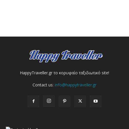
HappyTraveller.gr το κορυφαίο ταξιδιωτικό site!
Contact us:
info@happytraveller.gr