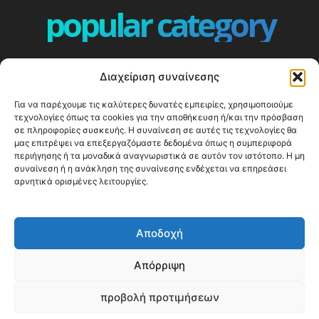
popular category
ΕΠΕΙΣΟΔΙΑ - EPISODES
401
Διαχείριση συναίνεσης
ΕΛΛΑΔΑ - GREECE
360
Για να παρέχουμε τις καλύτερες δυνατές εμπειρίες, χρησιμοποιούμε
ΕΥΡΩΠΗ
332
τεχνολογίες όπως τα cookies για την αποθήκευση ή/και την πρόσβαση
ΚΟΣΜΟΣ - WORLD
328
σε πληροφορίες συσκευής. Η συναίνεση σε αυτές τις τεχνολογίες θα
μας επιτρέψει να επεξεργαζόμαστε δεδομένα όπως η συμπεριφορά
Top10
303
περιήγησης ή τα μοναδικά αναγνωριστικά σε αυτόν τον ιστότοπο. Η μη
συναίνεση ή η ανάκληση της συναίνεσης ενδέχεται να επηρεάσει
Cool spots
293
αρνητικά ορισμένες λειτουργίες.
Press Release
250
ΝΗΣΙΑ
246
Αποδοχή
ΤΑΞΙΔΙΩΤΙΚΟΙ ΟΔΗΓΟΙ
215
Απόρριψη
προβολή προτιμήσεων
© Happy Traveller 2014-2025