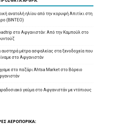
ΠΡΟΣΦΑΤΑ ΑΡΘΡΑ:
ική ανατολή ηλίου από την κορυφή Απιτίκι στη
έρο (ΒΙΝΤΕΟ)
adtrip στο Αφγανιστάν: Από την Καμπούλ στο
ουντούζ
α αυστηρά μέτρα ασφαλείας στα ξενοδοχεία που
είναμε στο Αφγανιστάν
γαμε στο παζάρι Ahtsa Market στο Βόρειο
φγανιστάν
αραδοσιακό γεύμα στο Αφγανιστάν με ντόπιους
ΡΕΣ ΑΕΡΟΠΟΡΙΚΑ: