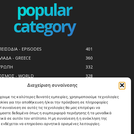
popular
category
ΠΕΙΣΟΔΙΑ - EPISODES
401
ΛΛΑΔΑ - GREECE
360
ΥΡΩΠΗ
332
ΟΣΜΟΣ - WORLD
328
op10
303
Διαχείριση συναίνεσης
ol spots
293
χουμε τις καλύτερες δυνατές εμπειρίες, χρησιμοποιούμε τεχνολογίες
okies για την αποθήκευση ή/και την πρόσβαση σε πληροφορίες
ess Release
250
 συναίνεση σε αυτές τις τεχνολογίες θα μας επιτρέψει να
ΗΣΙΑ
245
μαστε δεδομένα όπως η συμπεριφορά περιήγησης ή τα μοναδικά
ικά σε αυτόν τον ιστότοπο. Η μη συναίνεση ή η ανάκληση της
ΑΞΙΔΙΩΤΙΚΟΙ ΟΔΗΓΟΙ
215
 ενδέχεται να επηρεάσει αρνητικά ορισμένες λειτουργίες.