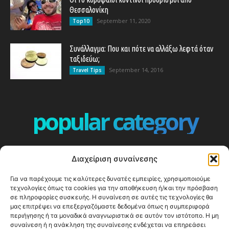
Θεσσαλονίκη
September 11, 2020
Top10
Συνάλλαγμα: Που και πότε να αλλάξω λεφτά όταν
ταξιδεύω;
September 14, 2016
Travel Tips
popular category
ΕΠΕΙΣΟΔΙΑ - EPISODES
401
Διαχείριση συναίνεσης
ΕΛΛΑΔΑ - GREECE
360
Για να παρέχουμε τις καλύτερες δυνατές εμπειρίες, χρησιμοποιούμε
ΕΥΡΩΠΗ
332
τεχνολογίες όπως τα cookies για την αποθήκευση ή/και την πρόσβαση
ΚΟΣΜΟΣ - WORLD
328
σε πληροφορίες συσκευής. Η συναίνεση σε αυτές τις τεχνολογίες θα
μας επιτρέψει να επεξεργαζόμαστε δεδομένα όπως η συμπεριφορά
Top10
303
περιήγησης ή τα μοναδικά αναγνωριστικά σε αυτόν τον ιστότοπο. Η μη
συναίνεση ή η ανάκληση της συναίνεσης ενδέχεται να επηρεάσει
Cool spots
294