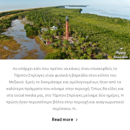
Αν υπάρχει κάτι που πρέπει να κάνεις όταν επισκεφθείς το
Τάρπον Σπρίνγκς είναι φυσικά η βαρκάδα στον κόλπο του
Μεξικού. Εμείς το δοκιμάσαμε και ομολογουμένως ήταν από τα
καλύτερα πράγματα που κάναμε στην περιοχή. Όπως θα είδες και
στα social media μας, στο Τάρπον Σπρίνγκς μείναμε δύο ημέρες. Η
πρώτη ήταν περισσότερο βόλτα στην περιοχή και αναγνωριστικοί
περίπατοι. Η...
Read more