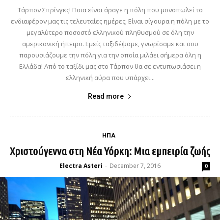
Τάρπον Σπρίνγκς! Ποια είναι άραγε η πόλη που μονοπωλεί το
ενδιαφέρον μας τις τελευταίες ημέρες; Είναι σίγουρα η πόλη με το
μεγαλύτερο ποσοστό ελληνικού πληθυσμού σε όλη την
αμερικανική ήπειρο. Εμείς ταξιδέψαμε, γνωρίσαμε και σου
παρουσιάζουμε την πόλη για την οποία μιλάει σήμερα όλη η
Ελλάδα! Από το ταξίδι μας στο Τάρπον θα σε εντυπωσιάσει η
ελληνική αύρα που υπάρχει...
Read more
ΗΠΑ
Χριστούγεννα στη Νέα Υόρκη: Μια εμπειρία ζωής
Electra Asteri
December 7, 2016
-
0