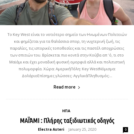
Το Key West είναι το νοτιότερο σημείο των Ηνωμένων Πολιτειών
και φημίζεται για τα θαλάσσια σπορ, τη νυχτερινή ζωή, τις
παραλίες, τις ιστορικές τοποθεσίες και τις παστέλ αποχρώσεις
των σπιτιών του. Βρίσκεται πιο κοντά στην Κούβα απ 'ό, τι στο
Μαϊάμι και έχει μοναδική φυσική ομορφιά αλλά και πολιτιστική
πολυμορφία. Χώρα: ΑμερικήΠόλη: Key WestΝόμισμα:
ΔολάριοΕπίσημες γλώσσες: ΑγγλικάΠληθυσμός:...
Read more
ΗΠΑ
ΜΑΪΆΜΙ : Πλήρης ταξιδιωτικός οδηγός
Electra Asteri
January 25, 2020
-
0