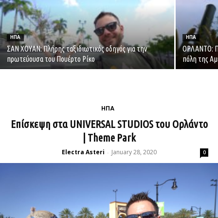
ΗΠΑ
ΗΠΑ
ΣΑΝ ΧΟΥΑΝ: Πλήρης ταξιδιωτικός οδηγός για την
ΟΡΛΑΝΤΟ: Πλ
πρωτεύουσα του Πουέρτο Ρίκο
πόλη της Αμ
ΗΠΑ
Επίσκεψη στα UNIVERSAL STUDIOS του Ορλάντο
| Theme Park
Electra Asteri
January 28, 2020
-
0