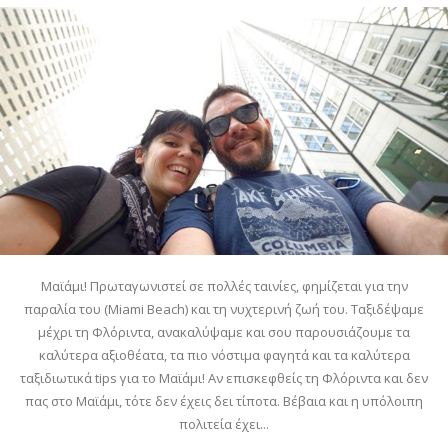
Μαϊάμι! Πρωταγωνιστεί σε πολλές ταινίες, φημίζεται για την
παραλία του (Miami Beach) και τη νυχτερινή ζωή του. Ταξιδέψαμε
μέχρι τη Φλόριντα, ανακαλύψαμε και σου παρουσιάζουμε τα
καλύτερα αξιοθέατα, τα πιο νόστιμα φαγητά και τα καλύτερα
ταξιδιωτικά tips για το Μαϊάμι! Αν επισκεφθείς τη Φλόριντα και δεν
πας στο Μαϊάμι, τότε δεν έχεις δει τίποτα. Βέβαια και η υπόλοιπη
πολιτεία έχει...