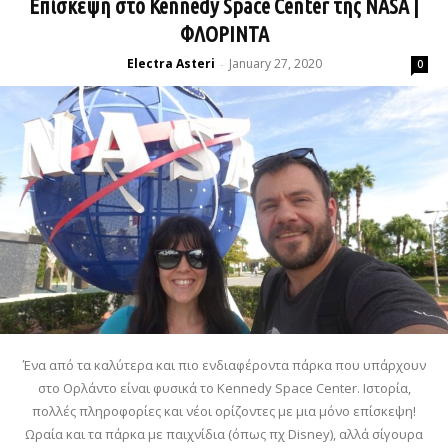
Επίσκεψη στο Kennedy Space Center της NASA |
ΦΛΟΡΙΝΤΑ
Electra Asteri
January 27, 2020
-
0
Ένα από τα καλύτερα και πιο ενδιαφέροντα πάρκα που υπάρχουν
στο Ορλάντο είναι φυσικά το Kennedy Space Center. Ιστορία,
πολλές πληροφορίες και νέοι ορίζοντες με μια μόνο επίσκεψη!
Ωραία και τα πάρκα με παιχνίδια (όπως πχ Disney), αλλά σίγουρα