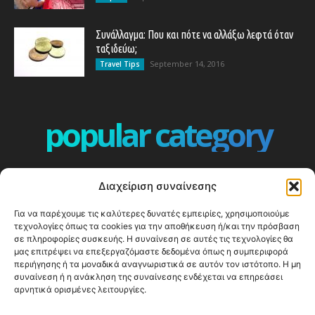
Συνάλλαγμα: Που και πότε να αλλάξω λεφτά όταν
ταξιδεύω;
September 14, 2016
Travel Tips
popular category
ΕΠΕΙΣΟΔΙΑ - EPISODES
401
Διαχείριση συναίνεσης
ΕΛΛΑΔΑ - GREECE
360
Για να παρέχουμε τις καλύτερες δυνατές εμπειρίες, χρησιμοποιούμε
ΕΥΡΩΠΗ
332
τεχνολογίες όπως τα cookies για την αποθήκευση ή/και την πρόσβαση
ΚΟΣΜΟΣ - WORLD
328
σε πληροφορίες συσκευής. Η συναίνεση σε αυτές τις τεχνολογίες θα
μας επιτρέψει να επεξεργαζόμαστε δεδομένα όπως η συμπεριφορά
Top10
303
περιήγησης ή τα μοναδικά αναγνωριστικά σε αυτόν τον ιστότοπο. Η μη
συναίνεση ή η ανάκληση της συναίνεσης ενδέχεται να επηρεάσει
Cool spots
294
αρνητικά ορισμένες λειτουργίες.
Press Release
250