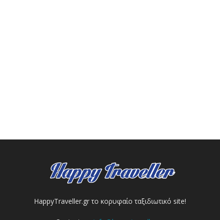
HappyTraveller.gr το κορυφαίο ταξιδιωτικό site!