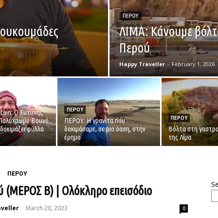
ΠΕΡΟΥ
λουκουμάδες
ΛΙΜΑ: Κάνουμε βόλτ
Περού
Happy Traveller
-
February 1, 2026
ΠΕΡΟΥ
ain: Ο Ευτύχης
ΠΕΡΟΥ
 Πολύχρωμο Βουνό
ΠΕΡΟΥ: Η γρανίτα που
 δοκιμάζει φύλλα
δοκιμάσαμε, σε μια όαση, στην
Βόλτα στη γαστρο
έρημο
της Λίμα
ΠΕΡΟΥ
S
ύ (ΜΕΡΟΣ Β) | Ολόκληρο επεισόδιο
veller
March 20, 2023
-
0