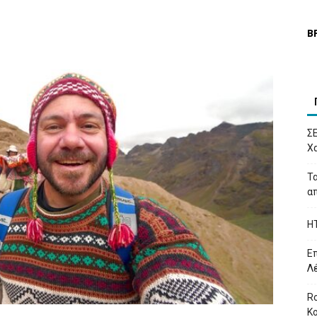
Β
Σ
Χα
Τα
απ
H
Επ
Λ
Ro
Κ