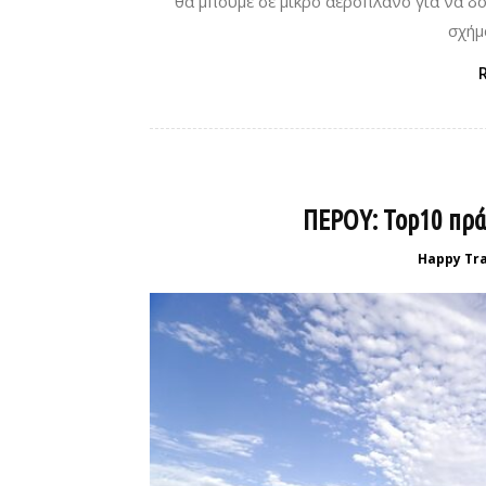
θα μπούμε σε μικρό αεροπλάνο για να δο
σχήμα
ΠΕΡΟΥ: Top10 πράγ
Happy Tra