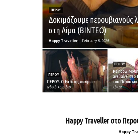
ΠΕΡΟΥ
Δοκιμάζουμε περουβιανούς 
στη Λίμα (ΒΙΝΤΕΟ)
Happy Traveller
-
February 5, 2026
ΠΕΡΟΥ
Rainbow Mount
ΠΕΡΟΥ
ανεβαίνει στο
ΠΕΡΟΥ: Ο Ευτύχης δοκίμασε
του Περού και
ινδικό χοιρίδιο
κόκας
Happy Traveller στο Περο
Happy Tra