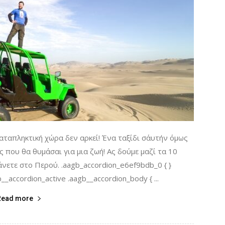
καταπληκτική χώρα δεν αρκεί! Ένα ταξίδι σ΄αυτήν όμως
ς που θα θυμάσαι για μια ζωή! Ας δούμε μαζί τα 10
νετε στο Περού. .aagb_accordion_e6ef9bdb_0 { }
_accordion_active .aagb__accordion_body { ...
Read more