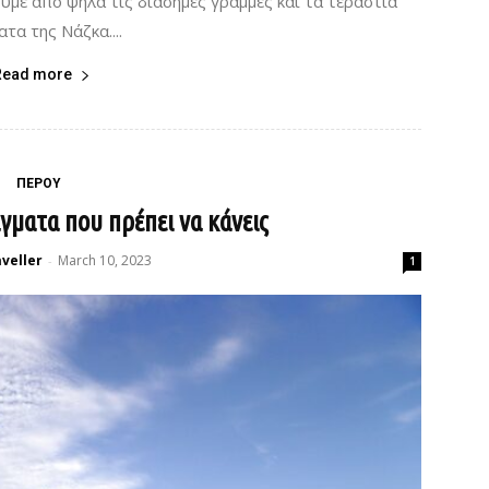
ύμε από ψηλά τις διάσημες γραμμές και τα τεράστια
τα της Νάζκα....
Read more
ΠΕΡΟΥ
ματα που πρέπει να κάνεις
veller
March 10, 2023
-
1