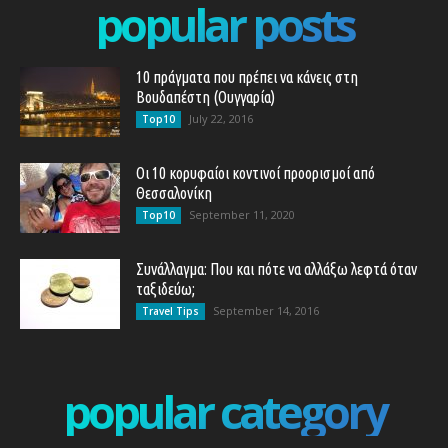
popular posts
10 πράγματα που πρέπει να κάνεις στη
Βουδαπέστη (Ουγγαρία)
July 22, 2016
Top10
Οι 10 κορυφαίοι κοντινοί προορισμοί από
Θεσσαλονίκη
September 11, 2020
Top10
Συνάλλαγμα: Που και πότε να αλλάξω λεφτά όταν
ταξιδεύω;
September 14, 2016
Travel Tips
popular category