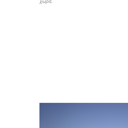
χώρα.