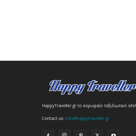
HappyTraveller.gr το κορυφαίο ταξιδιωτικό site!
Contact us:
info@happytraveller.gr