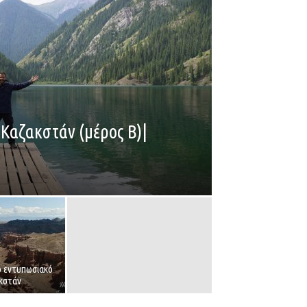
 Καζακστάν (μέρος Β)|
ο εντυπωσιακό
κστάν