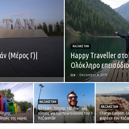
ΚΑΖΑΚΣΤΑΝ
άν (Μέρος Γ)|
Happy Traveller στο
Ολόκληρο επεισόδιο
Liz
-
December 8, 2019
ΚΑΖΑΚΣΤΑΝ
ΚΑΖΑΚΣΤΑΝ
ΑΣΤΑΝΑ: Πλήρης ταξιδιωτικός
Πλήρης
οδηγός για την πρωτεύουσα του
Charyn Canyon: Τ
οδηγός της χώρας
Καζακστάν
φαράγγι του Καζα