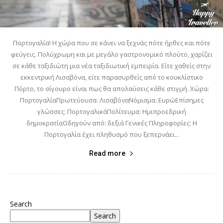
Πορτογαλία! Η χώρα που σε κάνει να ξεχνάς πότε ήρθες και πότε
φεύγεις. Πολύχρωμη και με μεγάλο γαστρονομικό πλούτο, χαρίζει
σε κάθε ταξιδιώτη μια νέα ταξιδιωτική εμπειρία. Είτε χαθείς στην
εκκεντρική Λισαβόνα, είτε παρασυρθείς από το κουκλίστικο
Πόρτο, το σίγουρο είναι πως θα απολαύσεις κάθε στιγμή. Χώρα:
ΠορτογαλίαΠρωτεύουσα: ΛισαβόναΝόμισμα: ΕυρώΕπίσημες
γλώσσες: ΠορτογαλικάΠολίτευμα: Ημιπροεδρική
δημοκρατίαΟδηγούν από: δεξιά Γενικές Πληροφορίες: Η
Πορτογαλία έχει πληθυσμό που ξεπερνάει...
Read more
Search
Search