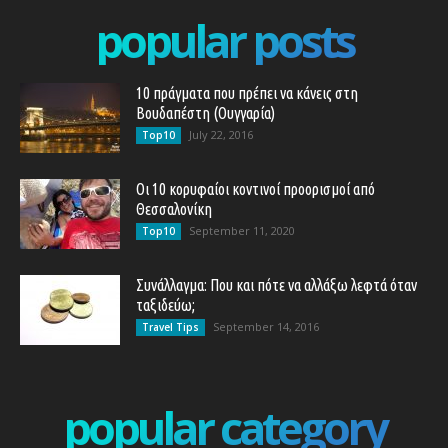
popular posts
10 πράγματα που πρέπει να κάνεις στη
Βουδαπέστη (Ουγγαρία)
July 22, 2016
Top10
Οι 10 κορυφαίοι κοντινοί προορισμοί από
Θεσσαλονίκη
September 11, 2020
Top10
Συνάλλαγμα: Που και πότε να αλλάξω λεφτά όταν
ταξιδεύω;
September 14, 2016
Travel Tips
popular category