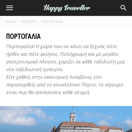
Home
ΕΥΡΩΠΗ
ΠΟΡΤΟΓΑΛΙΑ
ΠΟΡΤΟΓΑΛΙΑ
Πορτογαλία! Η χώρα που σε κάνει να ξεχνάς πότε
ήρθες και πότε φεύγεις. Πολύχρωμη και με μεγάλο
γαστρονομικό πλούτο, χαρίζει σε κάθε ταξιδιώτη μια
νέα ταξιδιωτική εμπειρία.
Είτε χαθείς στην εκκεντρική Λισαβόνα, είτε
παρασυρθείς από το κουκλίστικο Πόρτο, το σίγουρο
είναι πως θα απολαύσεις κάθε στιγμή.