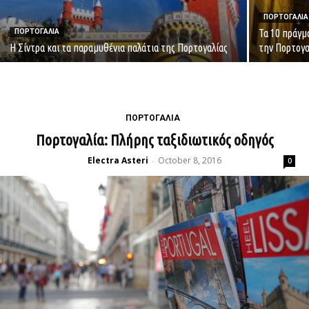
ΠΟΡΤΟΓΑΛΙΑ
Τα 10 πράγμ
ΠΟΡΤΟΓΑΛΙΑ
Η Σίντρα και τα παραμυθένια παλάτια της Πορτογαλίας
την Πορτογα
ΠΟΡΤΟΓΑΛΙΑ
Πορτογαλία: Πλήρης ταξιδιωτικός οδηγός
Electra Asteri
October 8, 2016
-
0