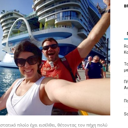
Β
Ro
Κ
Τ
μ
Πή
Α
Π
So
τατικό πλοίο έχει εισέλθει, θέτοντας τον πήχη πολύ