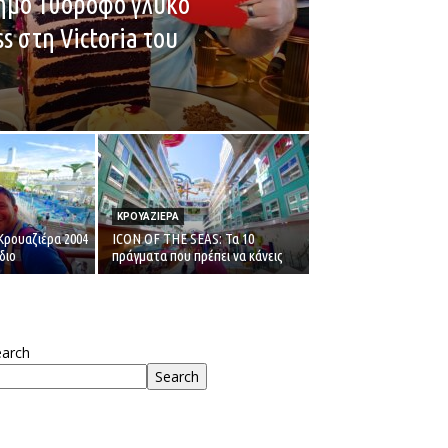
ημο 10όροφο γλυκό
s στη Victoria του
ΚΡΟΥΑΖΙΕΡΑ
 Κρουαζιέρα 2004
ICON OF THE SEAS: Τα 10
διο
πράγματα που πρέπει να κάνεις
earch
Search