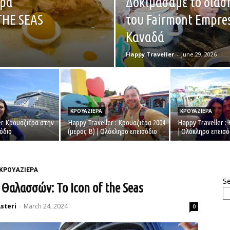
ερα
Δοκιμάσαμε το διάσ
THE SEAS
του Fairmont Empres
Καναδά
Happy Traveller
-
June 29, 2026
ΚΡΟΥΑΖΙΕΡΑ
ΚΡΟΥΑΖΙΕΡΑ
er Κρουαζιέρα στην
Happy Traveller : Κρουαζιέρα 2004
Happy Traveller :
όδιο
(μερος Β) | Ολόκληρο επεισόδιο
| Ολόκληρο επεισό
ΚΡΟΥΑΖΙΕΡΑ
S
Θαλασσών: Το Icon of the Seas
Asteri
March 24, 2024
-
0