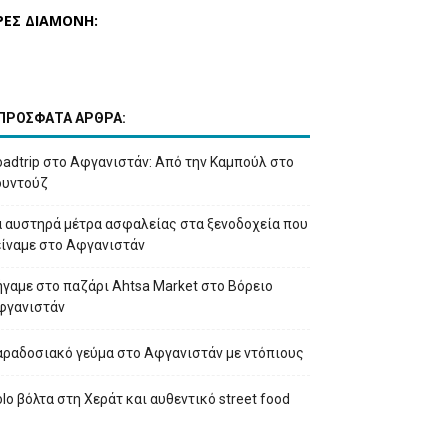
ΡΕΣ ΔΙΑΜΟΝΗ:
ΠΡΟΣΦΑΤΑ ΑΡΘΡΑ:
adtrip στο Αφγανιστάν: Από την Καμπούλ στο
ουντούζ
α αυστηρά μέτρα ασφαλείας στα ξενοδοχεία που
είναμε στο Αφγανιστάν
γαμε στο παζάρι Ahtsa Market στο Βόρειο
φγανιστάν
αραδοσιακό γεύμα στο Αφγανιστάν με ντόπιους
lo βόλτα στη Χεράτ και αυθεντικό street food