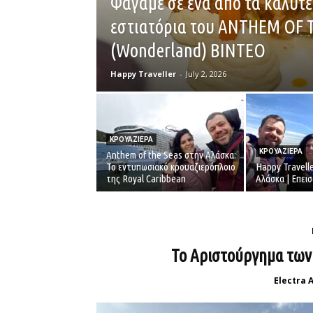
Φάγαμε σε ένα από τα καλύτ
εστιατόρια του ANTHEM OF 
(Wonderland) ΒΙΝΤΕΟ
Happy Traveller
-
July 2, 2026
ΚΡΟΥΑΖΙΕΡΑ
ΚΡΟΥΑΖΙΕΡΑ
Anthem of the Seas στην Αλάσκα:
Το εντυπωσιακό κρουαζιερόπλοιο
Happy Travell
της Royal Caribbean
Αλάσκα | Επεισ
Το Αριστούργημα των 
Electra 