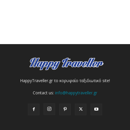
HappyTraveller.gr το κορυφαίο ταξιδιωτικό site!
Contact us:
info@happytraveller.gr