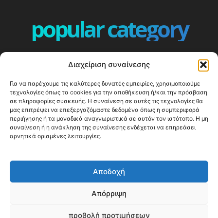
popular category
ΕΠΕΙΣΟΔΙΑ - EPISODES
401
Διαχείριση συναίνεσης
ΕΛΛΑΔΑ - GREECE
360
Για να παρέχουμε τις καλύτερες δυνατές εμπειρίες, χρησιμοποιούμε
ΕΥΡΩΠΗ
332
τεχνολογίες όπως τα cookies για την αποθήκευση ή/και την πρόσβαση
ΚΟΣΜΟΣ - WORLD
328
σε πληροφορίες συσκευής. Η συναίνεση σε αυτές τις τεχνολογίες θα
μας επιτρέψει να επεξεργαζόμαστε δεδομένα όπως η συμπεριφορά
Top10
303
περιήγησης ή τα μοναδικά αναγνωριστικά σε αυτόν τον ιστότοπο. Η μη
συναίνεση ή η ανάκληση της συναίνεσης ενδέχεται να επηρεάσει
Cool spots
294
αρνητικά ορισμένες λειτουργίες.
Press Release
250
ΝΗΣΙΑ
247
Αποδοχή
ΤΑΞΙΔΙΩΤΙΚΟΙ ΟΔΗΓΟΙ
215
Απόρριψη
προβολή προτιμήσεων
© Happy Traveller 2014-2025