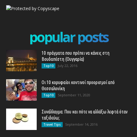
popular posts
10 πράγματα που πρέπει να κάνεις στη
Βουδαπέστη (Ουγγαρία)
July 22, 2016
Top10
Οι 10 κορυφαίοι κοντινοί προορισμοί από
Θεσσαλονίκη
September 11, 2020
Top10
Συνάλλαγμα: Που και πότε να αλλάξω λεφτά όταν
ταξιδεύω;
September 14, 2016
Travel Tips