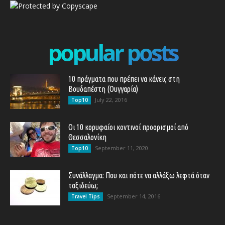
popular posts
10 πράγματα που πρέπει να κάνεις στη
Βουδαπέστη (Ουγγαρία)
July 22, 2016
Top10
Οι 10 κορυφαίοι κοντινοί προορισμοί από
Θεσσαλονίκη
September 11, 2020
Top10
Συνάλλαγμα: Που και πότε να αλλάξω λεφτά όταν
ταξιδεύω;
September 14, 2016
Travel Tips