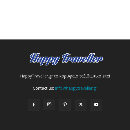
HappyTraveller.gr το κορυφαίο ταξιδιωτικό site!
Contact us:
info@happytraveller.gr