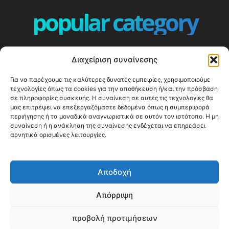
popular category
ΕΠΕΙΣΟΔΙΑ - EPISODES
401
Διαχείριση συναίνεσης
ΕΛΛΑΔΑ - GREECE
360
Για να παρέχουμε τις καλύτερες δυνατές εμπειρίες, χρησιμοποιούμε
ΕΥΡΩΠΗ
332
τεχνολογίες όπως τα cookies για την αποθήκευση ή/και την πρόσβαση
ΚΟΣΜΟΣ - WORLD
328
σε πληροφορίες συσκευής. Η συναίνεση σε αυτές τις τεχνολογίες θα
μας επιτρέψει να επεξεργαζόμαστε δεδομένα όπως η συμπεριφορά
Top10
303
περιήγησης ή τα μοναδικά αναγνωριστικά σε αυτόν τον ιστότοπο. Η μη
συναίνεση ή η ανάκληση της συναίνεσης ενδέχεται να επηρεάσει
Cool spots
293
αρνητικά ορισμένες λειτουργίες.
Press Release
250
ΝΗΣΙΑ
245
Αποδοχή
ΤΑΞΙΔΙΩΤΙΚΟΙ ΟΔΗΓΟΙ
215
Απόρριψη
προβολή προτιμήσεων
© Happy Traveller 2014-2025