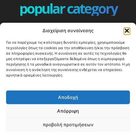
popular category
ΕΠΕΙΣΟΔΙΑ - EPISODES
401
Διαχείριση συναίνεσης
ΕΛΛΑΔΑ - GREECE
359
Για να παρέχουμε τις καλύτερες δυνατές εμπειρίες, χρησιμοποιούμε
ΕΥΡΩΠΗ
332
τεχνολογίες όπως τα cookies για την αποθήκευση ή/και την πρόσβαση
ΚΟΣΜΟΣ - WORLD
328
σε πληροφορίες συσκευής. Η συναίνεση σε αυτές τις τεχνολογίες θα
μας επιτρέψει να επεξεργαζόμαστε δεδομένα όπως η συμπεριφορά
Top10
303
περιήγησης ή τα μοναδικά αναγνωριστικά σε αυτόν τον ιστότοπο. Η μη
συναίνεση ή η ανάκληση της συναίνεσης ενδέχεται να επηρεάσει
Cool spots
293
αρνητικά ορισμένες λειτουργίες.
Press Release
250
ΝΗΣΙΑ
243
Αποδοχή
ΤΑΞΙΔΙΩΤΙΚΟΙ ΟΔΗΓΟΙ
215
Απόρριψη
προβολή προτιμήσεων
© Happy Traveller 2014-2025
WP2Social Auto Publish
Powered By :
XYZScripts.com