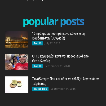
popular posts
10 πράγματα που πρέπει να κάνεις στη
Βουδαπέστη (Ουγγαρία)
July 22, 2016
Top10
Οι 10 κορυφαίοι κοντινοί προορισμοί από
Θεσσαλονίκη
September 11, 2020
Top10
Συνάλλαγμα: Που και πότε να αλλάξω λεφτά όταν
ταξιδεύω;
September 14, 2016
Travel Tips