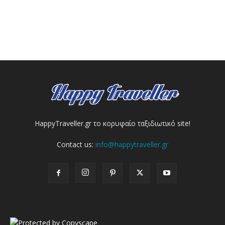
HappyTraveller.gr το κορυφαίο ταξιδιωτικό site!
Contact us:
info@happytraveller.gr