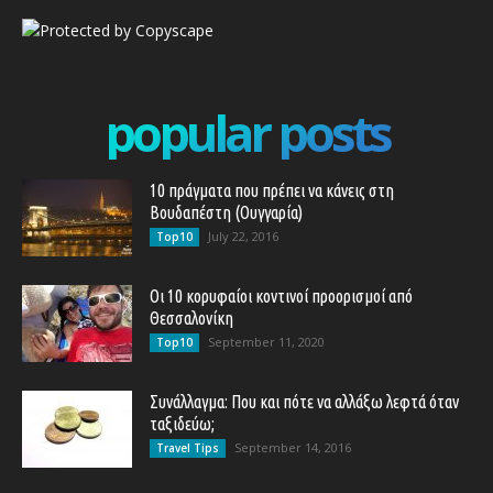
popular posts
10 πράγματα που πρέπει να κάνεις στη
Βουδαπέστη (Ουγγαρία)
July 22, 2016
Top10
Οι 10 κορυφαίοι κοντινοί προορισμοί από
Θεσσαλονίκη
September 11, 2020
Top10
Συνάλλαγμα: Που και πότε να αλλάξω λεφτά όταν
ταξιδεύω;
September 14, 2016
Travel Tips