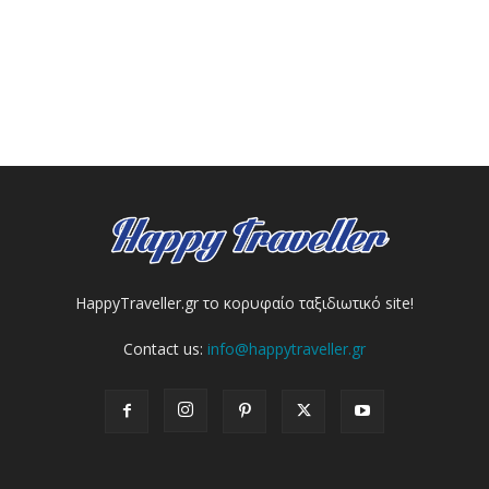
HappyTraveller.gr το κορυφαίο ταξιδιωτικό site!
Contact us:
info@happytraveller.gr