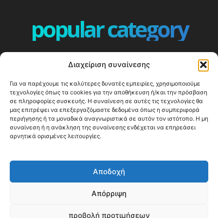
popular category
ΕΠΕΙΣΟΔΙΑ - EPISODES
401
Διαχείριση συναίνεσης
ΕΛΛΑΔΑ - GREECE
360
Για να παρέχουμε τις καλύτερες δυνατές εμπειρίες, χρησιμοποιούμε
ΕΥΡΩΠΗ
332
τεχνολογίες όπως τα cookies για την αποθήκευση ή/και την πρόσβαση
ΚΟΣΜΟΣ - WORLD
328
σε πληροφορίες συσκευής. Η συναίνεση σε αυτές τις τεχνολογίες θα
μας επιτρέψει να επεξεργαζόμαστε δεδομένα όπως η συμπεριφορά
Top10
303
περιήγησης ή τα μοναδικά αναγνωριστικά σε αυτόν τον ιστότοπο. Η μη
συναίνεση ή η ανάκληση της συναίνεσης ενδέχεται να επηρεάσει
Cool spots
294
αρνητικά ορισμένες λειτουργίες.
Press Release
250
ΝΗΣΙΑ
247
Αποδοχή
ΤΑΞΙΔΙΩΤΙΚΟΙ ΟΔΗΓΟΙ
215
Απόρριψη
προβολή προτιμήσεων
© Happy Traveller 2014-2025