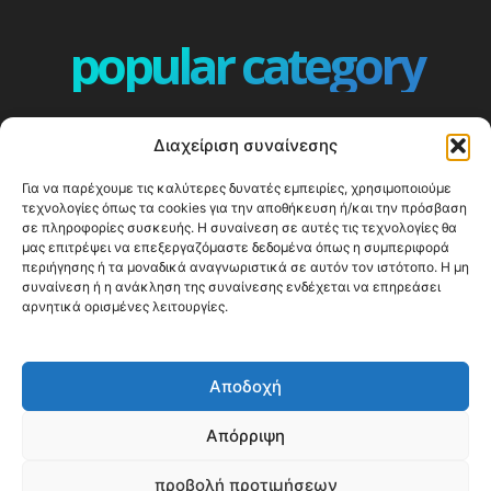
popular category
ΕΠΕΙΣΟΔΙΑ - EPISODES
401
Διαχείριση συναίνεσης
ΕΛΛΑΔΑ - GREECE
360
Για να παρέχουμε τις καλύτερες δυνατές εμπειρίες, χρησιμοποιούμε
ΕΥΡΩΠΗ
332
τεχνολογίες όπως τα cookies για την αποθήκευση ή/και την πρόσβαση
ΚΟΣΜΟΣ - WORLD
328
σε πληροφορίες συσκευής. Η συναίνεση σε αυτές τις τεχνολογίες θα
μας επιτρέψει να επεξεργαζόμαστε δεδομένα όπως η συμπεριφορά
Top10
303
περιήγησης ή τα μοναδικά αναγνωριστικά σε αυτόν τον ιστότοπο. Η μη
συναίνεση ή η ανάκληση της συναίνεσης ενδέχεται να επηρεάσει
Cool spots
294
αρνητικά ορισμένες λειτουργίες.
Press Release
250
ΝΗΣΙΑ
247
Αποδοχή
ΤΑΞΙΔΙΩΤΙΚΟΙ ΟΔΗΓΟΙ
215
Απόρριψη
προβολή προτιμήσεων
© Happy Traveller 2014-2025