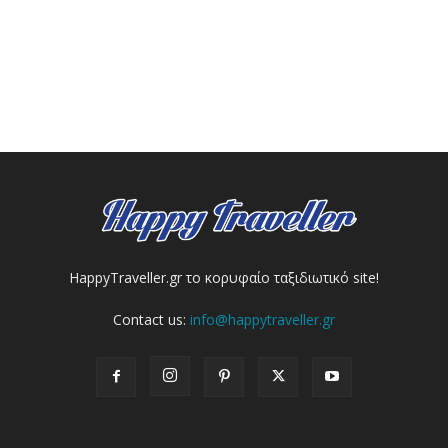
HappyTraveller.gr το κορυφαίο ταξιδιωτικό site!
Contact us:
info@happytraveller.gr