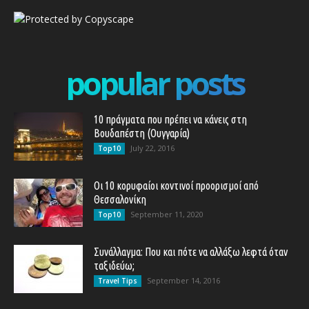
popular posts
10 πράγματα που πρέπει να κάνεις στη
Βουδαπέστη (Ουγγαρία)
July 22, 2016
Top10
Οι 10 κορυφαίοι κοντινοί προορισμοί από
Θεσσαλονίκη
September 11, 2020
Top10
Συνάλλαγμα: Που και πότε να αλλάξω λεφτά όταν
ταξιδεύω;
September 14, 2016
Travel Tips