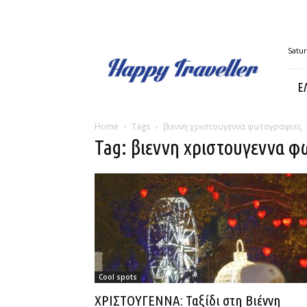
Happy
Satur
Traveller
Ε
Home
Tags
βιεννη χριστουγεννα φωτογραφιες
Tag: βιεννη χριστουγεννα φ
Cool spots
ΧΡΙΣΤΟΥΓΕΝΝΑ: Ταξίδι στη Βιέννη