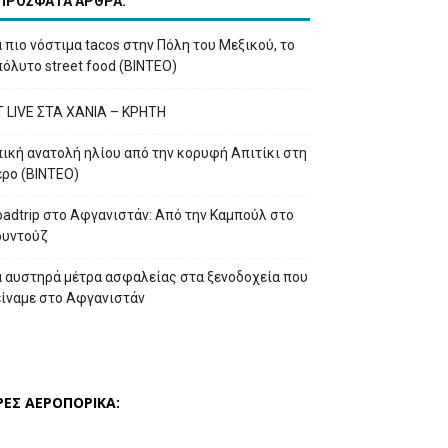
ΠΡΟΣΦΑΤΑ ΑΡΘΡΑ:
 πιο νόστιμα tacos στην Πόλη του Μεξικού, το
όλυτο street food (ΒΙΝΤΕΟ)
T LIVE ΣΤΑ ΧΑΝΙΑ – ΚΡΗΤΗ
ική ανατολή ηλίου από την κορυφή Απιτίκι στη
έρο (ΒΙΝΤΕΟ)
adtrip στο Αφγανιστάν: Από την Καμπούλ στο
ουντούζ
α αυστηρά μέτρα ασφαλείας στα ξενοδοχεία που
είναμε στο Αφγανιστάν
ΡΕΣ ΑΕΡΟΠΟΡΙΚΑ: