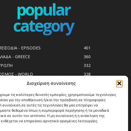
popular
category
ΠΕΙΣΟΔΙΑ - EPISODES
401
ΛΛΑΔΑ - GREECE
360
ΥΡΩΠΗ
332
ΟΣΜΟΣ - WORLD
328
op10
303
Διαχείριση συναίνεσης
ol spots
293
χουμε τις καλύτερες δυνατές εμπειρίες, χρησιμοποιούμε τεχνολογίες
okies για την αποθήκευση ή/και την πρόσβαση σε πληροφορίες
ess Release
250
 συναίνεση σε αυτές τις τεχνολογίες θα μας επιτρέψει να
ΗΣΙΑ
246
μαστε δεδομένα όπως η συμπεριφορά περιήγησης ή τα μοναδικά
ικά σε αυτόν τον ιστότοπο. Η μη συναίνεση ή η ανάκληση της
ΑΞΙΔΙΩΤΙΚΟΙ ΟΔΗΓΟΙ
215
 ενδέχεται να επηρεάσει αρνητικά ορισμένες λειτουργίες.