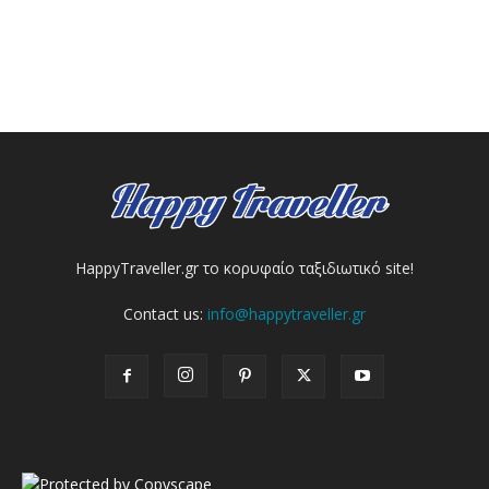
HappyTraveller.gr το κορυφαίο ταξιδιωτικό site!
Contact us:
info@happytraveller.gr