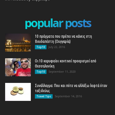
popular posts
10 πράγματα που πρέπει να κάνεις στη
Βουδαπέστη (Ουγγαρία)
July 22, 2016
Top10
Οι 10 κορυφαίοι κοντινοί προορισμοί από
Θεσσαλονίκη
September 11, 2020
Top10
Συνάλλαγμα: Που και πότε να αλλάξω λεφτά όταν
ταξιδεύω;
September 14, 2016
Travel Tips