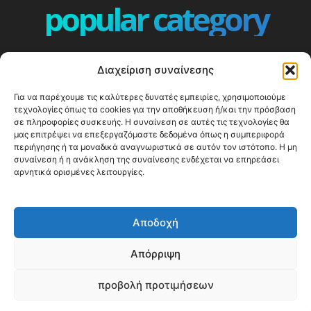
popular category
ΕΠΕΙΣΟΔΙΑ - EPISODES
401
Διαχείριση συναίνεσης
ΕΛΛΑΔΑ - GREECE
360
Για να παρέχουμε τις καλύτερες δυνατές εμπειρίες, χρησιμοποιούμε
ΕΥΡΩΠΗ
332
τεχνολογίες όπως τα cookies για την αποθήκευση ή/και την πρόσβαση
ΚΟΣΜΟΣ - WORLD
328
σε πληροφορίες συσκευής. Η συναίνεση σε αυτές τις τεχνολογίες θα
μας επιτρέψει να επεξεργαζόμαστε δεδομένα όπως η συμπεριφορά
Top10
303
περιήγησης ή τα μοναδικά αναγνωριστικά σε αυτόν τον ιστότοπο. Η μη
συναίνεση ή η ανάκληση της συναίνεσης ενδέχεται να επηρεάσει
Cool spots
293
αρνητικά ορισμένες λειτουργίες.
Press Release
250
ΝΗΣΙΑ
245
Αποδοχή
ΤΑΞΙΔΙΩΤΙΚΟΙ ΟΔΗΓΟΙ
215
Απόρριψη
προβολή προτιμήσεων
© Happy Traveller 2014-2025
WP2Social Auto Publish
Powered By :
XYZScripts.com