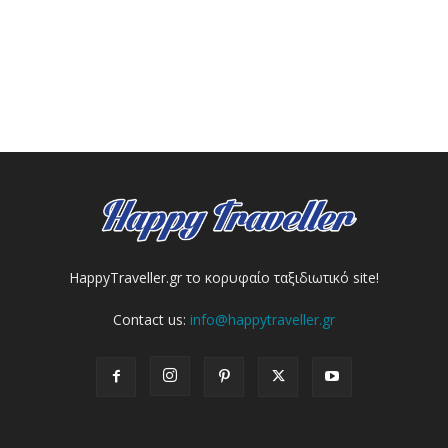
HappyTraveller.gr το κορυφαίο ταξιδιωτικό site!
Contact us:
info@happytraveller.gr