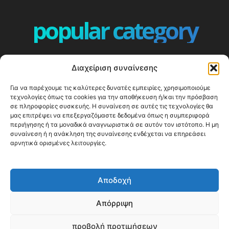
popular category
ΕΠΕΙΣΟΔΙΑ - EPISODES
401
Διαχείριση συναίνεσης
ΕΛΛΑΔΑ - GREECE
360
Για να παρέχουμε τις καλύτερες δυνατές εμπειρίες, χρησιμοποιούμε
ΕΥΡΩΠΗ
332
τεχνολογίες όπως τα cookies για την αποθήκευση ή/και την πρόσβαση
ΚΟΣΜΟΣ - WORLD
328
σε πληροφορίες συσκευής. Η συναίνεση σε αυτές τις τεχνολογίες θα
μας επιτρέψει να επεξεργαζόμαστε δεδομένα όπως η συμπεριφορά
Top10
303
περιήγησης ή τα μοναδικά αναγνωριστικά σε αυτόν τον ιστότοπο. Η μη
συναίνεση ή η ανάκληση της συναίνεσης ενδέχεται να επηρεάσει
Cool spots
294
αρνητικά ορισμένες λειτουργίες.
Press Release
250
ΝΗΣΙΑ
247
Αποδοχή
ΤΑΞΙΔΙΩΤΙΚΟΙ ΟΔΗΓΟΙ
215
Απόρριψη
προβολή προτιμήσεων
© Happy Traveller 2014-2025