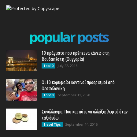
popular posts
10 πράγματα που πρέπει να κάνεις στη
Βουδαπέστη (Ουγγαρία)
July 22, 2016
Top10
Οι 10 κορυφαίοι κοντινοί προορισμοί από
Θεσσαλονίκη
September 11, 2020
Top10
Συνάλλαγμα: Που και πότε να αλλάξω λεφτά όταν
ταξιδεύω;
September 14, 2016
Travel Tips