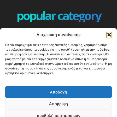
popular category
ΕΠΕΙΣΟΔΙΑ - EPISODES
401
Διαχείριση συναίνεσης
ΕΛΛΑΔΑ - GREECE
360
Για να παρέχουμε τις καλύτερες δυνατές εμπειρίες, χρησιμοποιούμε
ΕΥΡΩΠΗ
332
τεχνολογίες όπως τα cookies για την αποθήκευση ή/και την πρόσβαση
ΚΟΣΜΟΣ - WORLD
328
σε πληροφορίες συσκευής. Η συναίνεση σε αυτές τις τεχνολογίες θα
μας επιτρέψει να επεξεργαζόμαστε δεδομένα όπως η συμπεριφορά
Top10
303
περιήγησης ή τα μοναδικά αναγνωριστικά σε αυτόν τον ιστότοπο. Η μη
συναίνεση ή η ανάκληση της συναίνεσης ενδέχεται να επηρεάσει
Cool spots
293
αρνητικά ορισμένες λειτουργίες.
Press Release
250
ΝΗΣΙΑ
246
Αποδοχή
ΤΑΞΙΔΙΩΤΙΚΟΙ ΟΔΗΓΟΙ
215
Απόρριψη
προβολή προτιμήσεων
© Happy Traveller 2014-2025