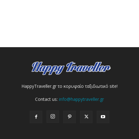
HappyTraveller.gr το κορυφαίο ταξιδιωτικό site!
Contact us:
info@happytraveller.gr