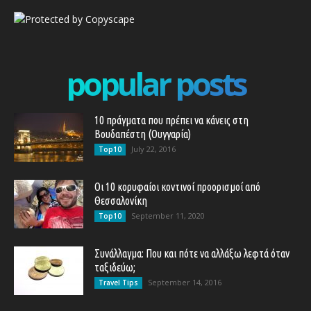
popular posts
10 πράγματα που πρέπει να κάνεις στη
Βουδαπέστη (Ουγγαρία)
July 22, 2016
Top10
Οι 10 κορυφαίοι κοντινοί προορισμοί από
Θεσσαλονίκη
September 11, 2020
Top10
Συνάλλαγμα: Που και πότε να αλλάξω λεφτά όταν
ταξιδεύω;
September 14, 2016
Travel Tips