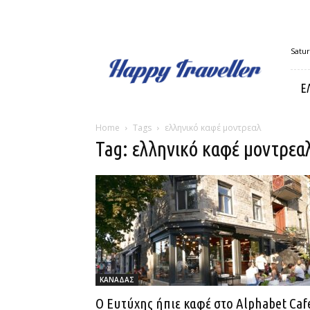
Happy
Satur
Traveller
Ε
Home
Tags
ελληνικό καφέ μοντρεαλ
Tag: ελληνικό καφέ μοντρεα
ΚΑΝΑΔΑΣ
Ο Ευτύχης ήπιε καφέ στο Alphabet Caf