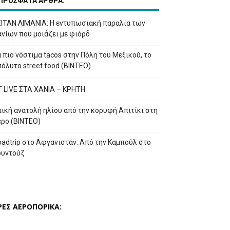
ΠΡΟΣΦΑΤΑ ΑΡΘΡΑ:
ΕΙΤΑΝ ΛΙΜΑΝΙΑ: Η εντυπωσιακή παραλία των
νίων που μοιάζει με φιόρδ
 πιο νόστιμα tacos στην Πόλη του Μεξικού, το
όλυτο street food (ΒΙΝΤΕΟ)
T LIVE ΣΤΑ ΧΑΝΙΑ – ΚΡΗΤΗ
ική ανατολή ηλίου από την κορυφή Απιτίκι στη
έρο (ΒΙΝΤΕΟ)
adtrip στο Αφγανιστάν: Από την Καμπούλ στο
ουντούζ
ΡΕΣ ΑΕΡΟΠΟΡΙΚΑ: