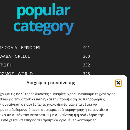
popular
category
ΠΕΙΣΟΔΙΑ - EPISODES
401
ΛΛΑΔΑ - GREECE
360
ΥΡΩΠΗ
332
ΟΣΜΟΣ - WORLD
328
op10
303
Διαχείριση συναίνεσης
ol spots
294
χουμε τις καλύτερες δυνατές εμπειρίες, χρησιμοποιούμε τεχνολογίες
okies για την αποθήκευση ή/και την πρόσβαση σε πληροφορίες
ess Release
250
 συναίνεση σε αυτές τις τεχνολογίες θα μας επιτρέψει να
ΗΣΙΑ
247
μαστε δεδομένα όπως η συμπεριφορά περιήγησης ή τα μοναδικά
ικά σε αυτόν τον ιστότοπο. Η μη συναίνεση ή η ανάκληση της
ΑΞΙΔΙΩΤΙΚΟΙ ΟΔΗΓΟΙ
215
 ενδέχεται να επηρεάσει αρνητικά ορισμένες λειτουργίες.