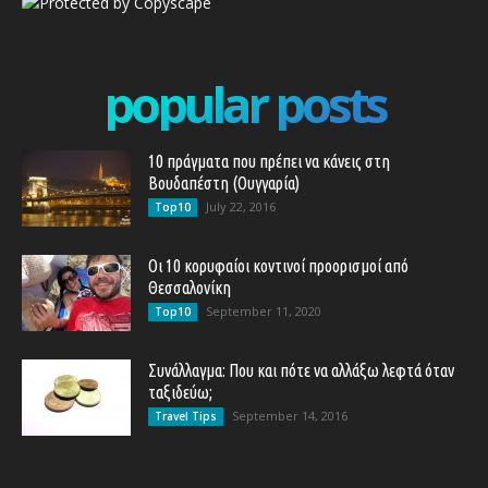
popular posts
10 πράγματα που πρέπει να κάνεις στη
Βουδαπέστη (Ουγγαρία)
July 22, 2016
Top10
Οι 10 κορυφαίοι κοντινοί προορισμοί από
Θεσσαλονίκη
September 11, 2020
Top10
Συνάλλαγμα: Που και πότε να αλλάξω λεφτά όταν
ταξιδεύω;
September 14, 2016
Travel Tips