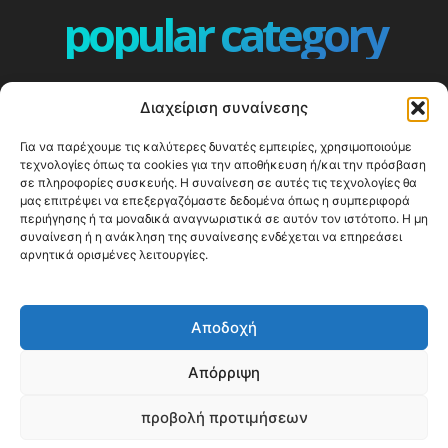
popular category
ΕΠΕΙΣΟΔΙΑ - EPISODES
401
Διαχείριση συναίνεσης
ΕΛΛΑΔΑ - GREECE
360
Για να παρέχουμε τις καλύτερες δυνατές εμπειρίες, χρησιμοποιούμε
ΕΥΡΩΠΗ
332
τεχνολογίες όπως τα cookies για την αποθήκευση ή/και την πρόσβαση
ΚΟΣΜΟΣ - WORLD
328
σε πληροφορίες συσκευής. Η συναίνεση σε αυτές τις τεχνολογίες θα
μας επιτρέψει να επεξεργαζόμαστε δεδομένα όπως η συμπεριφορά
Top10
303
περιήγησης ή τα μοναδικά αναγνωριστικά σε αυτόν τον ιστότοπο. Η μη
συναίνεση ή η ανάκληση της συναίνεσης ενδέχεται να επηρεάσει
Cool spots
294
αρνητικά ορισμένες λειτουργίες.
Press Release
250
ΝΗΣΙΑ
247
Αποδοχή
ΤΑΞΙΔΙΩΤΙΚΟΙ ΟΔΗΓΟΙ
215
Απόρριψη
προβολή προτιμήσεων
© Happy Traveller 2014-2025