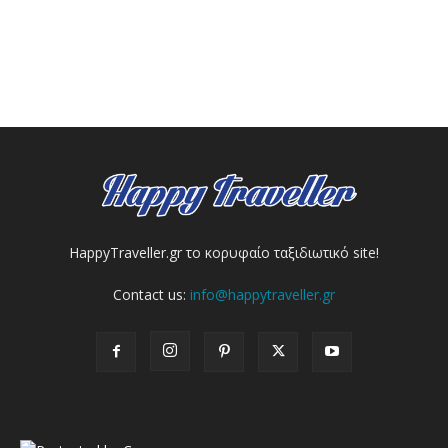
HappyTraveller.gr το κορυφαίο ταξιδιωτικό site!
Contact us:
info@happytraveller.gr