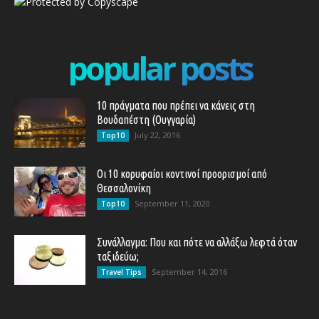
popular posts
10 πράγματα που πρέπει να κάνεις στη
Βουδαπέστη (Ουγγαρία)
July 22, 2016
Top10
Οι 10 κορυφαίοι κοντινοί προορισμοί από
Θεσσαλονίκη
September 11, 2020
Top10
Συνάλλαγμα: Που και πότε να αλλάξω λεφτά όταν
ταξιδεύω;
September 14, 2016
Travel Tips