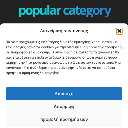
popular category
ΕΠΕΙΣΟΔΙΑ - EPISODES
401
Διαχείριση συναίνεσης
ΕΛΛΑΔΑ - GREECE
360
Για να παρέχουμε τις καλύτερες δυνατές εμπειρίες, χρησιμοποιούμε
ΕΥΡΩΠΗ
332
τεχνολογίες όπως τα cookies για την αποθήκευση ή/και την πρόσβαση
ΚΟΣΜΟΣ - WORLD
328
σε πληροφορίες συσκευής. Η συναίνεση σε αυτές τις τεχνολογίες θα
μας επιτρέψει να επεξεργαζόμαστε δεδομένα όπως η συμπεριφορά
Top10
303
περιήγησης ή τα μοναδικά αναγνωριστικά σε αυτόν τον ιστότοπο. Η μη
συναίνεση ή η ανάκληση της συναίνεσης ενδέχεται να επηρεάσει
Cool spots
294
αρνητικά ορισμένες λειτουργίες.
Press Release
250
ΝΗΣΙΑ
247
Αποδοχή
ΤΑΞΙΔΙΩΤΙΚΟΙ ΟΔΗΓΟΙ
215
Απόρριψη
προβολή προτιμήσεων
© Happy Traveller 2014-2025