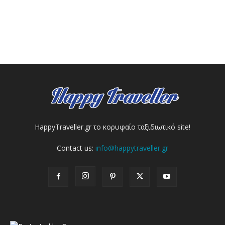
HappyTraveller.gr το κορυφαίο ταξιδιωτικό site!
Contact us:
info@happytraveller.gr