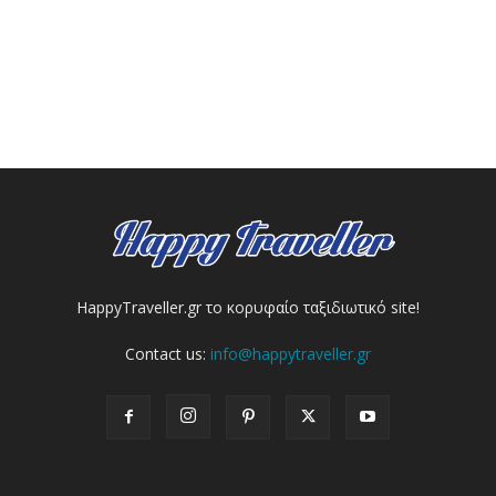
HappyTraveller.gr το κορυφαίο ταξιδιωτικό site!
Contact us:
info@happytraveller.gr