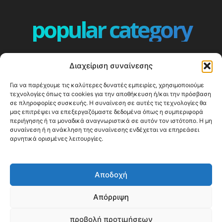
popular category
ΕΠΕΙΣΟΔΙΑ - EPISODES
401
Διαχείριση συναίνεσης
ΕΛΛΑΔΑ - GREECE
360
Για να παρέχουμε τις καλύτερες δυνατές εμπειρίες, χρησιμοποιούμε
ΕΥΡΩΠΗ
332
τεχνολογίες όπως τα cookies για την αποθήκευση ή/και την πρόσβαση
ΚΟΣΜΟΣ - WORLD
328
σε πληροφορίες συσκευής. Η συναίνεση σε αυτές τις τεχνολογίες θα
μας επιτρέψει να επεξεργαζόμαστε δεδομένα όπως η συμπεριφορά
Top10
303
περιήγησης ή τα μοναδικά αναγνωριστικά σε αυτόν τον ιστότοπο. Η μη
συναίνεση ή η ανάκληση της συναίνεσης ενδέχεται να επηρεάσει
Cool spots
294
αρνητικά ορισμένες λειτουργίες.
Press Release
250
ΝΗΣΙΑ
247
Αποδοχή
ΤΑΞΙΔΙΩΤΙΚΟΙ ΟΔΗΓΟΙ
215
Απόρριψη
προβολή προτιμήσεων
© Happy Traveller 2014-2025