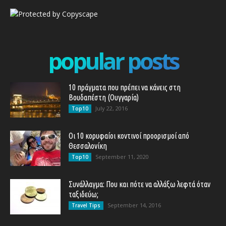
popular posts
10 πράγματα που πρέπει να κάνεις στη
Βουδαπέστη (Ουγγαρία)
July 22, 2016
Top10
Οι 10 κορυφαίοι κοντινοί προορισμοί από
Θεσσαλονίκη
September 11, 2020
Top10
Συνάλλαγμα: Που και πότε να αλλάξω λεφτά όταν
ταξιδεύω;
September 14, 2016
Travel Tips