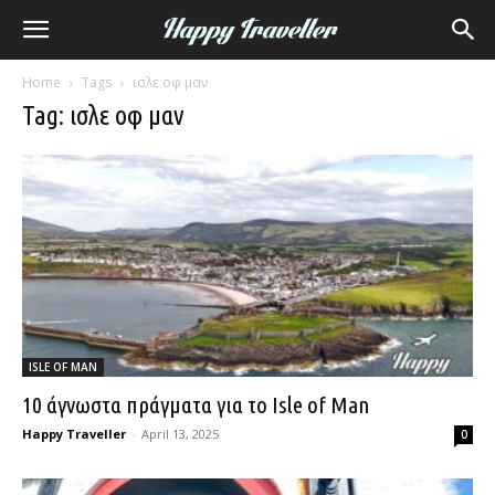
Home
Tags
ισλε οφ μαν
Tag: ισλε οφ μαν
ISLE OF MAN
10 άγνωστα πράγματα για το Isle of Man
Happy Traveller
-
April 13, 2025
0