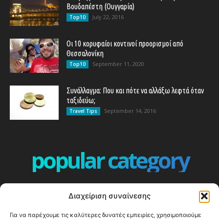
Βουδαπέστη (Ουγγαρία)
July 22, 2016
Top10
Οι 10 κορυφαίοι κοντινοί προορισμοί από
Θεσσαλονίκη
September 11, 2020
Top10
Συνάλλαγμα: Που και πότε να αλλάξω λεφτά όταν
ταξιδεύω;
September 14, 2016
Travel Tips
popular category
ΕΠΕΙΣΟΔΙΑ - EPISODES
401
Διαχείριση συναίνεσης
ΕΛΛΑΔΑ - GREECE
360
Για να παρέχουμε τις καλύτερες δυνατές εμπειρίες, χρησιμοποιούμε
ΕΥΡΩΠΗ
332