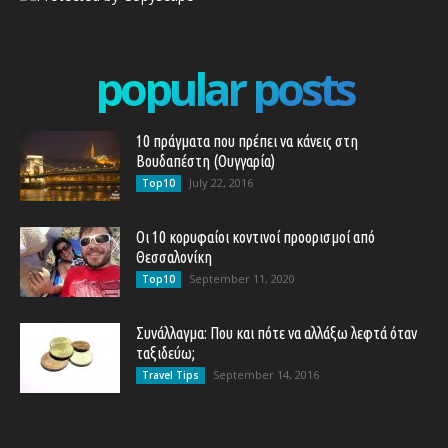
popular posts
10 πράγματα που πρέπει να κάνεις στη
Βουδαπέστη (Ουγγαρία)
July 22, 2016
Top10
Οι 10 κορυφαίοι κοντινοί προορισμοί από
Θεσσαλονίκη
September 11, 2020
Top10
Συνάλλαγμα: Που και πότε να αλλάξω λεφτά όταν
ταξιδεύω;
September 14, 2016
Travel Tips