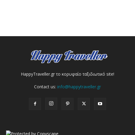
HappyTraveller.gr το κορυφαίο ταξιδιωτικό site!
Contact us:
info@happytraveller.gr