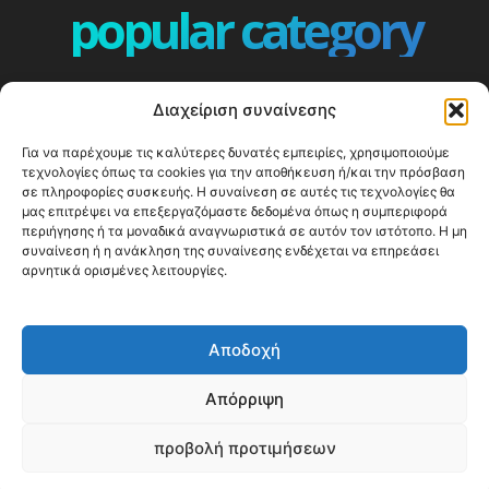
popular category
ΕΠΕΙΣΟΔΙΑ - EPISODES
401
Διαχείριση συναίνεσης
ΕΛΛΑΔΑ - GREECE
360
Για να παρέχουμε τις καλύτερες δυνατές εμπειρίες, χρησιμοποιούμε
ΕΥΡΩΠΗ
332
τεχνολογίες όπως τα cookies για την αποθήκευση ή/και την πρόσβαση
ΚΟΣΜΟΣ - WORLD
328
σε πληροφορίες συσκευής. Η συναίνεση σε αυτές τις τεχνολογίες θα
μας επιτρέψει να επεξεργαζόμαστε δεδομένα όπως η συμπεριφορά
Top10
303
περιήγησης ή τα μοναδικά αναγνωριστικά σε αυτόν τον ιστότοπο. Η μη
συναίνεση ή η ανάκληση της συναίνεσης ενδέχεται να επηρεάσει
Cool spots
293
αρνητικά ορισμένες λειτουργίες.
Press Release
250
ΝΗΣΙΑ
244
Αποδοχή
ΤΑΞΙΔΙΩΤΙΚΟΙ ΟΔΗΓΟΙ
215
Απόρριψη
προβολή προτιμήσεων
© Happy Traveller 2014-2025
WP2Social Auto Publish
Powered By :
XYZScripts.com