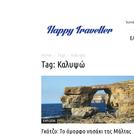
Happy
Sunda
Traveller
Ε
Home
Tags
Καλυψώ
Tag: Καλυψώ
ΕΥΡΩΠΗ
Γκότζο: Το όμορφο νησάκι της Μάλτας