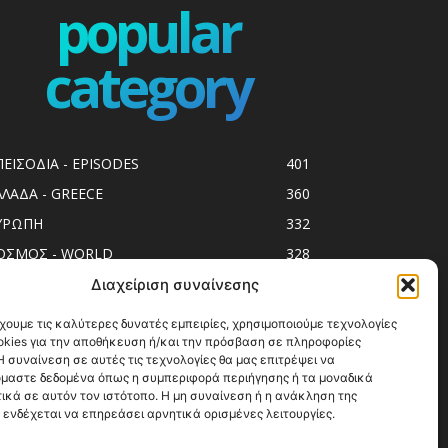
popular
category
ΠΕΙΣΟΔΙΑ - EPISODES
401
ΛΛΑΔΑ - GREECE
360
ΥΡΩΠΗ
332
ΟΣΜΟΣ - WORLD
328
op10
303
Διαχείριση συναίνεσης
ol spots
294
χουμε τις καλύτερες δυνατές εμπειρίες, χρησιμοποιούμε τεχνολογίες
okies για την αποθήκευση ή/και την πρόσβαση σε πληροφορίες
ess Release
250
 συναίνεση σε αυτές τις τεχνολογίες θα μας επιτρέψει να
ΗΣΙΑ
247
μαστε δεδομένα όπως η συμπεριφορά περιήγησης ή τα μοναδικά
ικά σε αυτόν τον ιστότοπο. Η μη συναίνεση ή η ανάκληση της
ΑΞΙΔΙΩΤΙΚΟΙ ΟΔΗΓΟΙ
215
 ενδέχεται να επηρεάσει αρνητικά ορισμένες λειτουργίες.