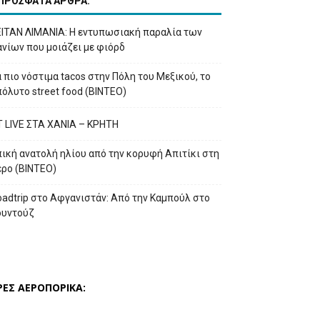
ΠΡΟΣΦΑΤΑ ΑΡΘΡΑ:
ΕΙΤΑΝ ΛΙΜΑΝΙΑ: Η εντυπωσιακή παραλία των
νίων που μοιάζει με φιόρδ
 πιο νόστιμα tacos στην Πόλη του Μεξικού, το
όλυτο street food (ΒΙΝΤΕΟ)
T LIVE ΣΤΑ ΧΑΝΙΑ – ΚΡΗΤΗ
ική ανατολή ηλίου από την κορυφή Απιτίκι στη
έρο (ΒΙΝΤΕΟ)
adtrip στο Αφγανιστάν: Από την Καμπούλ στο
ουντούζ
ΡΕΣ ΑΕΡΟΠΟΡΙΚΑ: